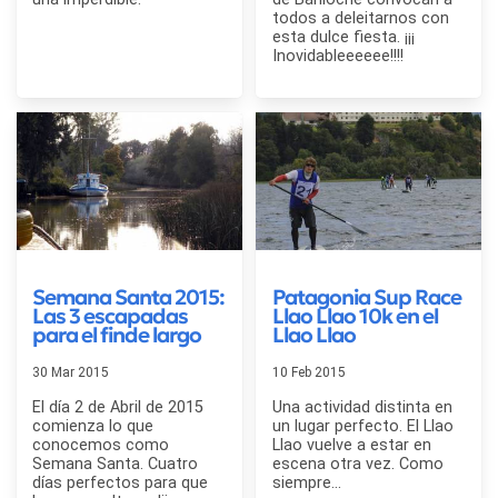
todos a deleitarnos con
esta dulce fiesta. ¡¡¡
Inovidableeeeee!!!!
Semana Santa 2015:
Patagonia Sup Race
Las 3 escapadas
Llao Llao 10k en el
para el finde largo
Llao Llao
30 Mar 2015
10 Feb 2015
El día 2 de Abril de 2015
Una actividad distinta en
comienza lo que
un lugar perfecto. El Llao
conocemos como
Llao vuelve a estar en
Semana Santa. Cuatro
escena otra vez. Como
días perfectos para que
siempre...