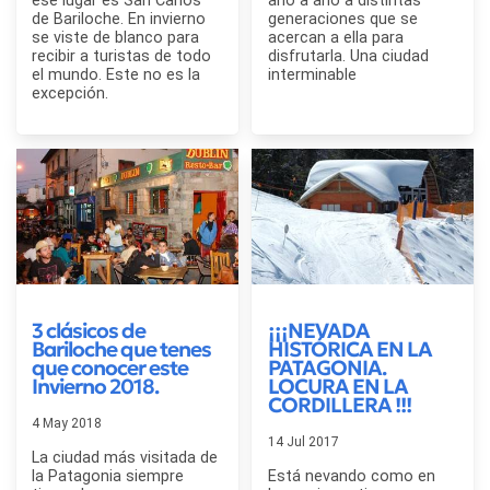
ese lugar es San Carlos
año a año a distintas
de Bariloche. En invierno
generaciones que se
se viste de blanco para
acercan a ella para
recibir a turistas de todo
disfrutarla. Una ciudad
el mundo. Este no es la
interminable
excepción.
3 clásicos de
¡¡¡NEVADA
Bariloche que tenes
HISTÓRICA EN LA
que conocer este
PATAGONIA.
Invierno 2018.
LOCURA EN LA
CORDILLERA !!!
4 May 2018
14 Jul 2017
La ciudad más visitada de
la Patagonia siempre
Está nevando como en