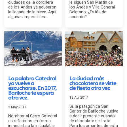
ciudades de la cordillera
le siguen San Martín de
de los Andes ya acusaron
los Andes y Villa General
la llegada de la nieve. Aquí
Belgrano. ¿Estás de
algunas imperdibles...
acuerdo?
La palabra Catedral
La ciudad más
ya vuelve a
chocolatera se viste
escucharse. En 2017,
de fiesta otra vez
Bariloche te espera
otra vez.
12 Abr 2017
Sí, la patagónica San
2 May 2017
Carlos de Bariloche vuelve
Nombrar al Cerro Catedral
a decir presente cuando
es referirnos en forma
de chocolate se trata.
inmediata a la inigualable
Para los amantes de esta