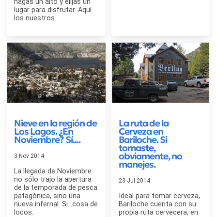
hagas un alto y elijas un
lugar para disfrutar. Aquí
los nuestros...
Nieve en la región de
La ruta de la
Los Lagos. ¿En
Cerveza en
Noviembre? Sí....
Bariloche. Si
tomaste,
obviamente, no
3 Nov 2014
manejes.
La llegada de Noviembre
no sólo trajo la apertura
23 Jul 2014
de la temporada de pesca
patagónica, sino una
Ideal para tomar cerveza,
nueva infernal. Si...cosa de
Bariloche cuenta con su
locos.
propia ruta cervecera, en