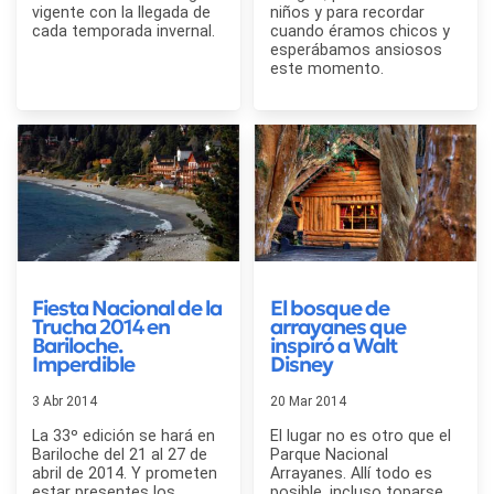
vigente con la llegada de
niños y para recordar
cada temporada invernal.
cuando éramos chicos y
esperábamos ansiosos
este momento.
Fiesta Nacional de la
El bosque de
Trucha 2014 en
arrayanes que
Bariloche.
inspiró a Walt
Imperdible
Disney
3 Abr 2014
20 Mar 2014
La 33º edición se hará en
El lugar no es otro que el
Bariloche del 21 al 27 de
Parque Nacional
abril de 2014. Y prometen
Arrayanes. Allí todo es
estar presentes los
posible, incluso toparse