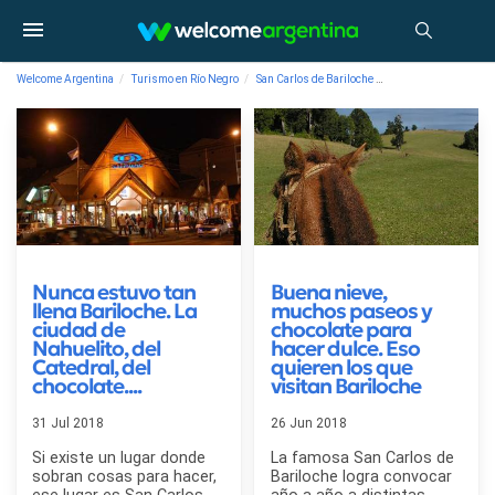
Welcome Argentina
Turismo en Río Negro
San Carlos de Bariloche
Blog de turismo en A
Nunca estuvo tan
Buena nieve,
llena Bariloche. La
muchos paseos y
ciudad de
chocolate para
Nahuelito, del
hacer dulce. Eso
Catedral, del
quieren los que
chocolate....
visitan Bariloche
31 Jul 2018
26 Jun 2018
Si existe un lugar donde
La famosa San Carlos de
sobran cosas para hacer,
Bariloche logra convocar