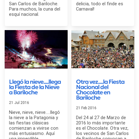
San Carlos de Bariloche.
delicia, todo el finde es
Para muchos, la cuna del
Carnaval!
esquí nacional.
Llegó la nieve....llega
Otra vez....la Fiesta
la Fiesta de la Nieve
Nacional del
a Bariloche
Chocolate en
Bariloche
21 Jul 2016
21 Feb 2016
Nieve, nieve, nieve.....llegó
la nieve a la Patagonia y
Del 24 al 27 de Marzo de
las fiestas clásicas
2016 lo más importante
comienzan a vivirse con
es el Chocolate. Otra vez,
más entusiasmo. Aquí
los vecinos de San Carlos
una imperdible.
de Bariloche convocan a