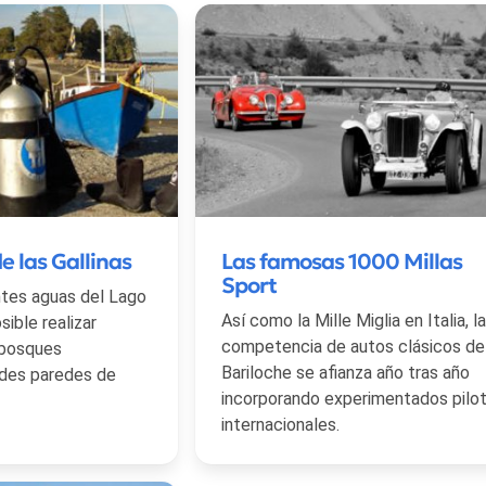
e las Gallinas
Las famosas 1000 Millas
Sport
ntes aguas del Lago
Así como la Mille Miglia en Italia, la
ible realizar
competencia de autos clásicos de
 bosques
Bariloche se afianza año tras año
ndes paredes de
incorporando experimentados pilo
internacionales.