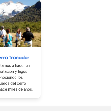
erro Tronador
vitamos a hacer un
getación y lagos
onociendo los
queros del cerro
hace miles de años.