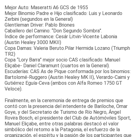
Mejor Auto: Maseratti A6 GCS de 1955
Mejor Binomio Padre e Hijo clasificado: Luis y Leonardo
Zerbini (segundos en la General)
Glentleman Driver: Pablo Briones
Caballero del Camino: “Don Segundo Sombra”.
Índice de performance: Cesár Litvin-Vicente Labonia
(Austin Healey 3000 MKII)
Copa Damas: Valeria Beruto.Pilar Hermida Lozano (Triumph
TR2)
Copa “Lory Barra” mejor socio CAS clasificado: Manuel
Eliçabe- Daniel Claramunt (cuartos en la General).
Escuderías: CAS As de Pique conformada por los binomios:
Bartolomé-Ruggero (Austin Healey MK II), Verardo-Caimi y
Gutiérrez Eguía-Ceva (ambos con Alfa Romeo 1750 GT
Veloce).
Finalmente, en la ceremonia de entrega de premios que
contó con la presencia del intendente de Bariloche, Omar
Goye, y del Secretario de Turismo de Río Negro, Ángel
Rovira Bosch, el presidente del Club de Autómóviles Sport,
Manuel Eliçabe, entre otras palabras destacó el valor
simbólico del retorno a la Patagonia, el esfuerzo de la
organización, el espíritu y la pasión de los participantes que