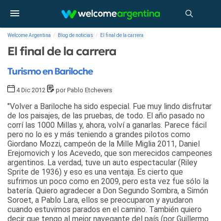
Welcome Argentina
Blog de noticias
El final de la carrera
El final de la carrera
Turismo en Bariloche
4 Dic 2012
por Pablo Etchevers
"Volver a Bariloche ha sido especial. Fue muy lindo disfrutar
de los paisajes, de las pruebas, de todo. El año pasado no
corrí las 1000 Millas y, ahora, volví a ganarlas. Parece fácil
pero no lo es y más teniendo a grandes pilotos como
Giordano Mozzi, campeón de la Mille Miglia 2011, Daniel
Erejomovich y los Acevedo, que son merecidos campeones
argentinos. La verdad, tuve un auto espectacular (Riley
Sprite de 1936) y eso es una ventaja. Es cierto que
sufrimos un poco como en 2009, pero esta vez fue sólo la
batería. Quiero agradecer a Don Segundo Sombra, a Simón
Soroet, a Pablo Lara, ellos se preocuparon y ayudaron
cuando estuvimos parados en el camino. También quiero
decir que tengo al mejor navegante del país (por Guillermo