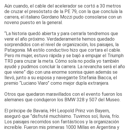
Aún cuando, el cable del acelerador se cortó a 30 metros
de cruzar el presóstato de la PE 79, con la que concluía la
carrera, el italiano Giordano Mozzi pudo consolarse con un
noveno puesto en la general.
“La historia quedó abierta y para cerrarla tendremos que
venir el año próximo. Verdaderamente hemos quedado
sorprendidos con el nivel de organización, los paisajes, la
Patagonia. Mi estilo conductivo hizo que cortara el cable.
Pero mi mujer, estuvo rápida y se bajó a empujar el Triumph
TR3 para cruzar la meta. Cómo sola no podía yo también
ayudé y pudimos concluir la carrera. La revancha será el año
que viene” dijo con una enorme sonrisa quien además se
llevó, junto a su esposa y navegante Stefania Biacca, el
premio “Luciano Viaro” como mejor dupla extranjera.
Otros que quedaron maravillados con el evento fueron los
alemanes que condujeron los BMW 328 y 507 del Museo.
El príncipe de Bavaria, HH Leopold Prinz von Bayern,
aseguró que “disfruté muchísimo. Tuvimos sol, lluvia, frío.
Los paisajes recorridos son fantásticos y la organización
increíble. Fueron mis primeras 1000 Millas en Argentina y