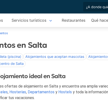
os
Servicios turísticos
Restaurantes
Qué hace
ientos
ntos en Salta
leta (piscina)
Alojamientos que aceptan mascotas
Alojamientos
centro de Salta
lojamiento ideal en Salta
s ofertas de alojamiento en Salta y encuentra una amplia varie
eles
,
Hosterías
,
Departamentos
y
Hostels
y toda la informació
ificar tus vacaciones.