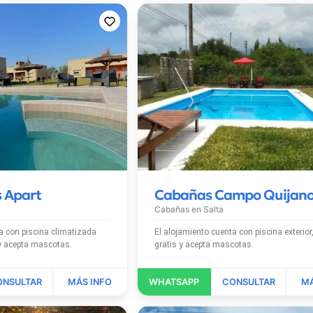
s Apart
Cabañas Campo Quijan
Cabañas en
Salta
limatizada
El alojamiento cuenta con piscina exterior, Wi-Fi
exterior, Wi-Fi gratis y acepta mascotas.
gratis y acepta mascotas.