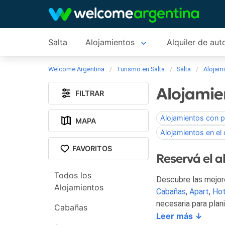
Salta
Alojamientos
Alquiler de aut
Welcome Argentina
Turismo en Salta
Salta
Alojam
Alojamie
FILTRAR
Alojamientos con pi
MAPA
Alojamientos en el 
FAVORITOS
Reservá el a
Todos los
Descubre las mejore
Alojamientos
Cabañas
,
Apart
,
Hot
necesaria para plan
Cabañas
Leer más ↓