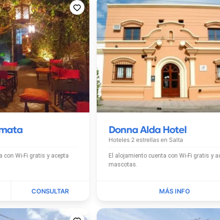
amata
Donna Alda Hotel
Hoteles 2 estrellas en
Salta
is y acepta
El alojamiento cuenta con Wi-Fi gratis y acepta
mascotas.