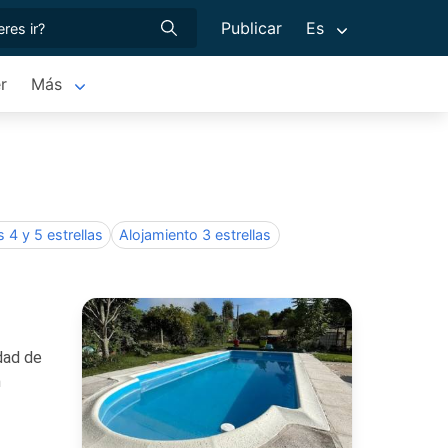
Publicar
Es
r
Más
 4 y 5 estrellas
Alojamiento 3 estrellas
dad de
n