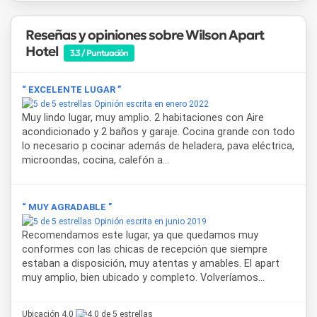
Gracias a su cercanía con los principales puntos turísticos y
Reseñas y opiniones sobre Wilson Apart
comerciales, este
apart hotel en Salta
permite recorrer
Hotel
fácilmente el casco histórico, museos, restaurantes y
3.3 / Puntuación
atractivos culturales de la ciudad.
Wilson Apart Hotel
es
una alternativa destacada para quienes buscan un
“ EXCELENTE LUGAR ”
alojamiento en Salta
que combine independencia, espacio
Opinión escrita en enero 2022
y servicios de calidad.
Muy lindo lugar, muy amplio. 2 habitaciones con Aire
acondicionado y 2 baños y garaje. Cocina grande con todo
lo necesario p cocinar además de heladera, pava eléctrica,
microondas, cocina, calefón a...
“ MUY AGRADABLE ”
Opinión escrita en junio 2019
Recomendamos este lugar, ya que quedamos muy
conformes con las chicas de recepción que siempre
estaban a disposición, muy atentas y amables. El apart
muy amplio, bien ubicado y completo. Volveríamos...
Ubicación 4.0