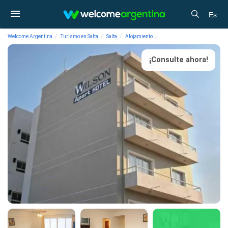
Es
Welcome Argentina
Turismo en Salta
Salta
Alojamiento
Apart Hoteles Wilson Apart H
¡Consulte ahora!