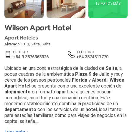
12 FOTOS MÁS
Wilson Apart Hotel
Apart Hoteles
Alvarado 1013
,
Salta
,
Salta
CELULAR
TELÉFONO
+54 9 3876363326
+54 3874317770
Ubicado en una zona estratégica de la ciudad de
Salta
, a
pocas cuadras de la emblemática
Plaza 9 de Julio
y muy
cerca de los paseos peatonales
Florida
y
Alberdi
,
Wilson
Apart Hotel
se presenta como una excelente opción de
alojamiento
en formato
apart
para quienes buscan
comodidad, amplitud y una ubicación céntrica. Este
moderno establecimiento combina la practicidad de un
departamento
con los servicios de un
hotel
, ideal tanto
para estadías familiares como para viajes de negocios en la
capital salteña.
Leer más ↓