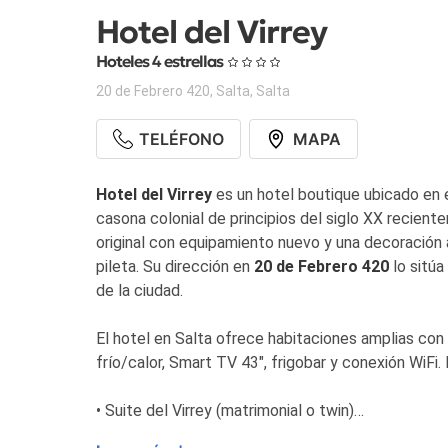
Hotel del Virrey
Hoteles 4 estrellas
20 de Febrero 420
,
Salta
,
Salta
TELÉFONO
MAPA
Hotel del Virrey
es un hotel boutique ubicado en e
casona colonial de principios del siglo XX recien
original con equipamiento nuevo y una decoración a
pileta. Su dirección en
20 de Febrero 420
lo sitúa
de la ciudad.
El hotel en Salta ofrece habitaciones amplias con
frío/calor, Smart TV 43", frigobar y conexión WiFi.
• Suite del Virrey (matrimonial o twin)
• Doble matrimonial