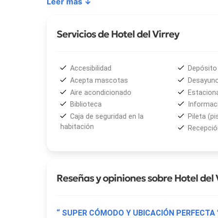
Leer más ↓
• Doble twin
El desayuno personalizado está incluido en todas la
Servicios de Hotel del Virrey
las características del modelo boutique que disti
completa los servicios disponibles para los huésp
Accesibilidad
Depósito 
La ubicación del
Hotel del Virrey
permite acceder 
Acepta mascotas
Desayuno
salteño: cafés, restaurantes y negocios tradicion
Aire acondicionado
Estacion
Salta una base práctica para explorar la ciudad.
Biblioteca
Informaci
Caja de seguridad en la
Pileta (pi
habitación
Recepción
Reseñas y opiniones sobre Hotel del 
“ SUPER CÓMODO Y UBICACIÓN PERFECTA 