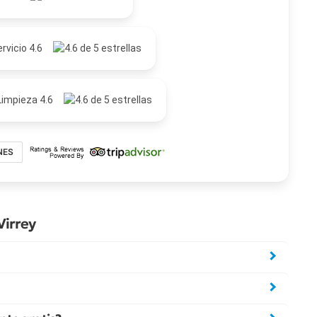
rvicio 4.6
Limpieza 4.6
NES
Virrey