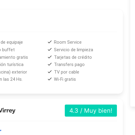
s tarifas y es servido con atención individualizada, una de
ngue a este hotel en Salta. El estacionamiento privado
edes.
de equipaje
Room Service
caminando a los principales atractivos del centro
 buffet
Servicio de limpieza
ales rodean la propiedad, haciendo de este alojamiento en
amiento gratis
Tarjetas de crédito
ón turística
Transfers pago
scina) exterior
TV por cable
 las 24 Hs.
Wi-Fi gratis
Virrey
4.3 / Muy bien!
”