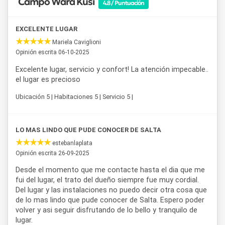
Campo Wara Kusi
4.8 / Puntuación
Bernardo y los pintorescos pueblos de los Valles
Calchaquíes.
EXCELENTE LUGAR
Rodeado de montañas y ríos, el complejo combina el
Mariela Caviglioni
confort moderno con el encanto rural. Ya sea para una
Opinión escrita 06-10-2025
escapada romántica, unas vacaciones familiares o unos
días de desconexión,
Cabañas de Campo Wara Kusi
te
Excelente lugar, servicio y confort! La atención impecable..
invita a disfrutar la auténtica esencia del norte argentino.
el lugar es precioso
Ubicación 5 | Habitaciones 5 | Servicio 5 |
LO MAS LINDO QUE PUDE CONOCER DE SALTA
estebanlaplata
Opinión escrita 26-09-2025
Desde el momento que me contacte hasta el dia que me
fui del lugar, el trato del dueño siempre fue muy cordial.
Del lugar y las instalaciones no puedo decir otra cosa que
de lo mas lindo que pude conocer de Salta. Espero poder
volver y asi seguir disfrutando de lo bello y tranquilo de
lugar.