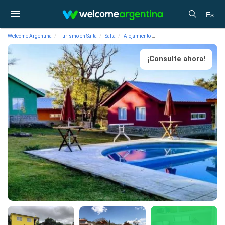
Es
Welcome Argentina
Turismo en Salta
Salta
Alojamiento
Cabañas Cabañas de Campo 
¡Consulte ahora!