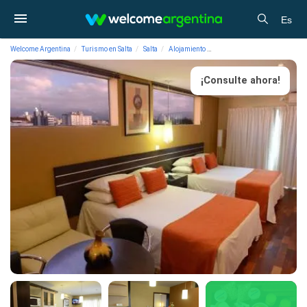
Es
Welcome Argentina
Turismo en Salta
Salta
Alojamiento
Apart Hoteles Ankara Suites 
¡Consulte ahora!