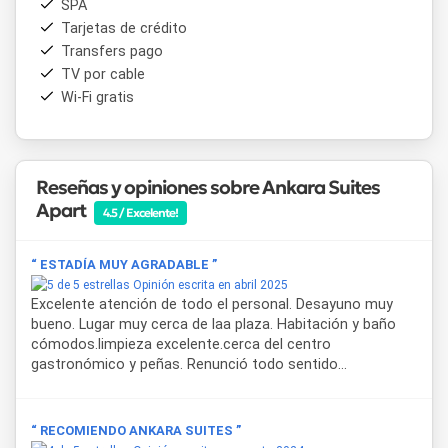
SPA
En cuanto a los servicios,
Ankara Suites
ofrece
Tarjetas de crédito
estacionamiento privado gratuito dentro del alojamiento,
Transfers pago
servicio de limpieza y mantenimiento, brindando practicidad
y tranquilidad a sus huéspedes. Además, su ubicación
TV por cable
cercana a puntos de interés como el
Cabildo Histórico de
Wi-Fi gratis
Salta
, la
Catedral Basílica de Salta
y el
Cerro San
Bernardo
permite acceder fácilmente a los principales
atractivos turísticos de la ciudad.
Reseñas y opiniones sobre Ankara Suites
Elegir
Ankara Suites
como alojamiento en Salta es optar
Apart
4.5 / Excelente!
por un apart moderno, bien ubicado y preparado para brindar
una experiencia cómoda y funcional, tanto para viajes de
turismo como por motivos laborales.
“ ESTADÍA MUY AGRADABLE ”
Opinión escrita en abril 2025
Excelente atención de todo el personal. Desayuno muy
bueno. Lugar muy cerca de laa plaza. Habitación y baño
cómodos.limpieza excelente.cerca del centro
gastronómico y peñas. Renunció todo sentido...
“ RECOMIENDO ANKARA SUITES ”