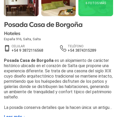
6 FOTOS MÁS
Posada Casa de Borgoña
Hoteles
España 916
,
Salta
,
Salta
CELULAR
TELÉFONO
+54 9 3872116568
+54 3874315289
Posada Casa de Borgoña
es un alojamiento de carácter
histórico ubicado en el corazón de Salta que propone una
experiencia diferente. Se trata de una casona del siglo XIX
cuyo diseño arquitectónico tradicional se mantiene intacto,
permitiendo que los huéspedes disfruten de los patios y
galerías donde se distribuyen las habitaciones, generando
un ambiente de tranquilidad y confort típico del patrimonio
salteño.
La posada conserva detalles que la hacen única: un antiguo
palto en el jardín, un colorido limonero y macetas con
Leer más ↓