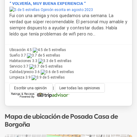
“ VOLVERÍA, MUY BUENA EXPERIENCIA ”
Los patios y galerías son lugares amplios llenos de sol
Opinión escrita en agosto 2023
donde los huéspedes pueden disfrutar del verde del jardín
Fui con una amiga y nos quedamos una semana. La
y la arquitectura característica de esta casona histórica.
verdad que súper recomendable. El personal muy amable y
siempre dispuesto a ayudar y contestar dudas. Había
Este alojamiento se presenta como una opción diferente
leído que tenía problemas de wifi pero no...
para quienes buscan hospedarse en Salta con una
propuesta que combina historia, arquitectura auténtica y
servicios personalizados en un ambiente tranquilo y
Ubicación 4.5
acogedor.
Sueño 3.7
Habitaciones 3.3
Servicio 3.7
Calidad/precio 3.6
Limpieza 3.9
Escribir una opinión
|
Leer todas las opiniones
Mapa de ubicación de Posada Casa de
Borgoña