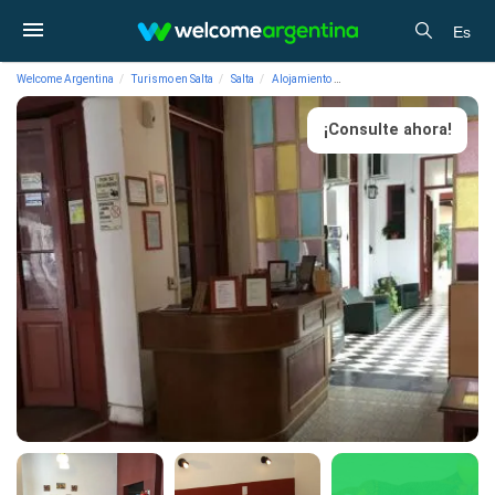
Es
Welcome Argentina
Turismo en Salta
Salta
Alojamiento
Hoteles Posada Casa de Bor
¡Consulte ahora!