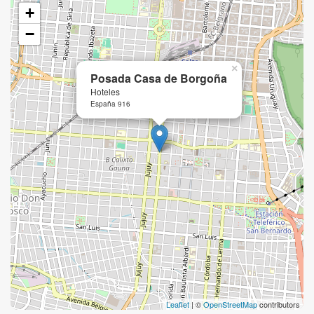
+
−
×
Posada Casa de Borgoña
Hoteles
España 916
Leaflet
| ©
OpenStreetMap
contributors