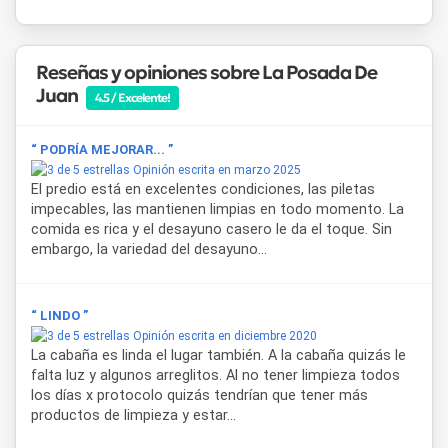
un espacio propio sin perder la cercanía con los servicios
del complejo.
Reseñas y opiniones sobre La Posada De
Para quienes prefieren una experiencia más romántica, los
Juan
domos geodésicos de glamping son una propuesta distinta
4.5 / Excelente!
dentro de las opciones de
alojamiento
en
Cabra Corral
.
Pensados exclusivamente para dos personas, suman aire
“ PODRÍA MEJORAR... ”
acondicionado, televisor con señal satelital, kitchenette,
Opinión escrita en marzo 2025
jacuzzi compartido entre domos y un desayuno artesanal
El predio está en excelentes condiciones, las piletas
que se sirve directamente en el domo, dentro de un jardín
impecables, las mantienen limpias en todo momento. La
privado con hamaca y galería de luces.
comida es rica y el desayuno casero le da el toque. Sin
embargo, la variedad del desayuno...
El
restaurante
de
La Posada de Juan
es otro de los
puntos fuertes del establecimiento, con una propuesta
gastronómica variada que se disfruta con vista al entorno
natural de Coronel Moldes. El complejo también cuenta con
“ LINDO ”
piscinas, espacios al aire libre y la posibilidad de organizar
Opinión escrita en diciembre 2020
cabalgatas y actividades vinculadas a la naturaleza y al
La cabaña es linda el lugar también. A la cabaña quizás le
Dique Cabra Corral
, uno de los principales atractivos
falta luz y algunos arreglitos. Al no tener limpieza todos
turísticos de la zona, ideal para windsurf, pesca y deportes
los días x protocolo quizás tendrían que tener más
náuticos.
productos de limpieza y estar...