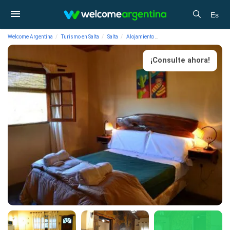
Es
Welcome Argentina
Turismo en Salta
Salta
Alojamiento
Hosterías La Posada De Juan
¡Consulte ahora!