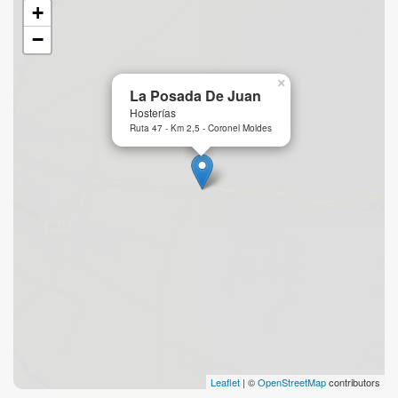
+
−
×
La Posada De Juan
Hosterías
Ruta 47 - Km 2,5 - Coronel Moldes
Leaflet
| ©
OpenStreetMap
contributors