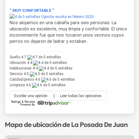
Por su ubicación estratégica sobre la Ruta 47, a metros del
Dique Cabra Corral
y a poco más de una hora de
Salta
“ MUY CONFORTABLE ”
capital
,
La Posada de Juan
resulta una opción de
Opinión escrita en febrero 2020
alojamiento en Coronel Moldes
tanto para una escapada
Nos alojamos en una cabaña para seis personas. La
de fin de semana como para una estadía más extensa en
ubicación es excelente, muy limpia y confortable. El único
contacto con la naturaleza salteña.
inconveniente fue que nos tocaron unos vecinos cuyos
perros no dejaron de ladrar y estaban...
Sueño 4.7
Ubicación 4.4
Habitaciones 4.4
Servicio 4.5
Calidad/precio 4.6
Limpieza 4.6
Escribir una opinión
|
Leer todas las opiniones
Mapa de ubicación de La Posada De Juan