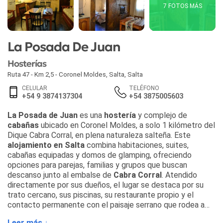
7 FOTOS MÁS
La Posada De Juan
Hosterías
Ruta 47 - Km 2,5 - Coronel Moldes
,
Salta
,
Salta
CELULAR
TELÉFONO
+54 9 3874137304
+54 3875005603
La Posada de Juan
es una
hostería
y complejo de
cabañas
ubicado en Coronel Moldes, a solo 1 kilómetro del
Dique Cabra Corral, en plena naturaleza salteña. Este
alojamiento en Salta
combina habitaciones, suites,
cabañas equipadas y domos de glamping, ofreciendo
opciones para parejas, familias y grupos que buscan
descanso junto al embalse de
Cabra Corral
. Atendido
directamente por sus dueños, el lugar se destaca por su
trato cercano, sus piscinas, su restaurante propio y el
contacto permanente con el paisaje serrano que rodea a
Coronel Moldes.
Leer más ↓