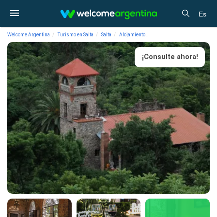
Es
Welcome Argentina
Turismo en Salta
Salta
Alojamiento
Hoteles 4 estrellas El Castil
¡Consulte ahora!