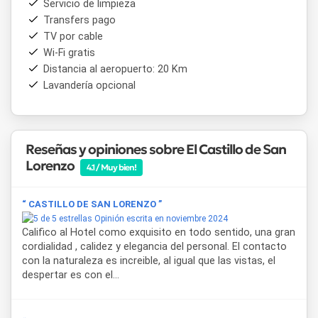
Servicio de limpieza
Transfers pago
El restaurante y confitería de El Castillo de San Lorenzo
TV por cable
fusiona la herencia europea de sus fundadores con la
gastronomía tradicional del norte argentino, ofreciendo
Wi-Fi gratis
panes y pastas de elaboración propia junto a productos de
Distancia al aeropuerto: 20 Km
estación provenientes de la huerta. La propuesta
Lavandería opcional
gastronómica se completa con una confitería de estilo
italiano, con opciones de repostería y cafetería, abierta de
miércoles a lunes de 11 a 20 hs.
Reseñas y opiniones sobre El Castillo de San
Con más de un siglo de historia, este
hotel en Salta
Lorenzo
conserva elementos originales de su construcción, como
4.1 / Muy bien!
los techos de bovedilla hechos con rieles de ferrocarril y
las rejas elaboradas con caños de fusiles utilizados durante
“ CASTILLO DE SAN LORENZO ”
la Guerra de la Triple Alianza. Alojarse en El Castillo de San
Opinión escrita en noviembre 2024
Lorenzo es una manera de vivir la historia y la naturaleza de
Califico al Hotel como exquisito en todo sentido, una gran
los Valles Calchaquíes y el norte salteño en un mismo lugar,
cordialidad , calidez y elegancia del personal. El contacto
ideal tanto para escapadas de descanso como para
con la naturaleza es increible, al igual que las vistas, el
eventos y reuniones.
despertar es con el...