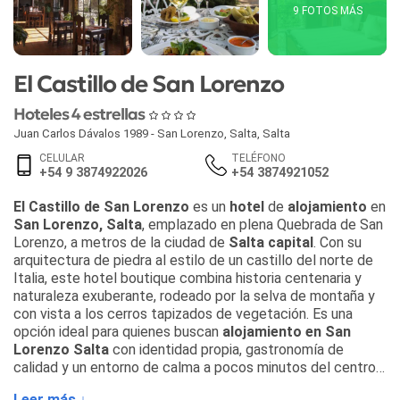
9 FOTOS MÁS
El Castillo de San Lorenzo
Hoteles 4 estrellas
Juan Carlos Dávalos 1989 - San Lorenzo
,
Salta
,
Salta
CELULAR
TELÉFONO
+54 9 3874922026
+54 3874921052
El Castillo de San Lorenzo
es un
hotel
de
alojamiento
en
San Lorenzo, Salta
, emplazado en plena Quebrada de San
Lorenzo, a metros de la ciudad de
Salta capital
. Con su
arquitectura de piedra al estilo de un castillo del norte de
Italia, este hotel boutique combina historia centenaria y
naturaleza exuberante, rodeado por la selva de montaña y
con vista a los cerros tapizados de vegetación. Es una
opción ideal para quienes buscan
alojamiento en San
Lorenzo Salta
con identidad propia, gastronomía de
calidad y un entorno de calma a pocos minutos del centro
salteño.
Leer más ↓