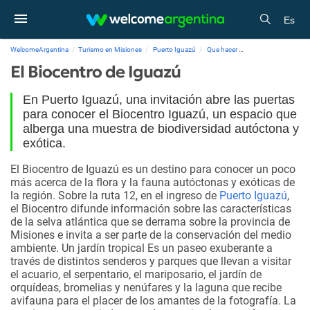
Es
WelcomeArgentina
Turismo en Misiones
Puerto Iguazú
Que hacer
El Biocentro de Igu
El Biocentro de Iguazú
En Puerto Iguazú, una invitación abre las puertas
para conocer el Biocentro Iguazú, un espacio que
alberga una muestra de biodiversidad autóctona y
exótica.
El Biocentro de Iguazú es un destino para conocer un poco
más acerca de la flora y la fauna autóctonas y exóticas de
la región. Sobre la ruta 12, en el ingreso de
Puerto Iguazú
,
el Biocentro difunde información sobre las características
de la selva atlántica que se derrama sobre la provincia de
Misiones e invita a ser parte de la conservación del medio
ambiente.
Un jardín tropical
Es un paseo exuberante a
través de distintos senderos y parques que llevan a visitar
el acuario, el serpentario, el mariposario, el jardín de
orquídeas, bromelias y nenúfares y la laguna que recibe
avifauna para el placer de los amantes de la fotografía. La