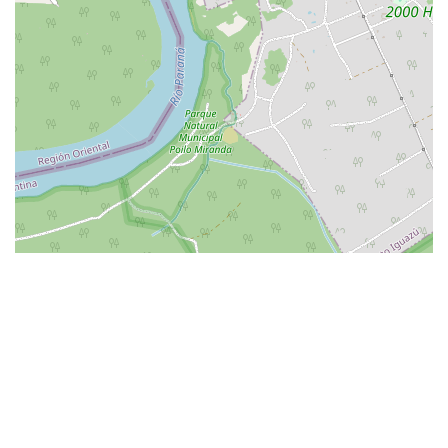
Leaflet
| ©
OpenStreetMap
Alojamientos en Puerto Iguazú