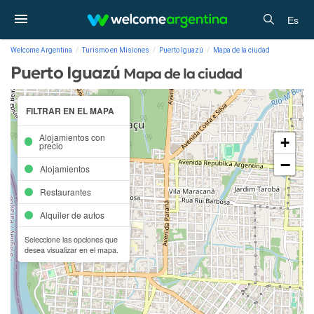
Es
Welcome Argentina
Turismo en Misiones
Puerto Iguazú
Mapa de la ciudad
Puerto Iguazú
Mapa de la ciudad
FILTRAR EN EL MAPA
Alojamientos con
+
precio
−
Alojamientos
Restaurantes
Alquiler de autos
Seleccione las opciones que
desea visualizar en el mapa.