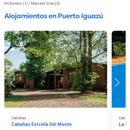
Etchevers (1)
Marcelo Sola (5)
Alojamientos en Puerto Iguazú
Cabañas
Cabaña
Cabañas Estrella Del Monte
La M