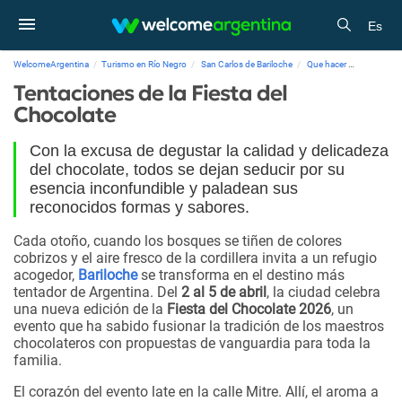
Es
WelcomeArgentina
Turismo en Río Negro
San Carlos de Bariloche
Que hacer
Tentacione
Tentaciones de la Fiesta del
Chocolate
Con la excusa de degustar la calidad y delicadeza
del chocolate, todos se dejan seducir por su
esencia inconfundible y paladean sus
reconocidos formas y sabores.
Cada otoño, cuando los bosques se tiñen de colores
cobrizos y el aire fresco de la cordillera invita a un refugio
acogedor,
Bariloche
se transforma en el destino más
tentador de Argentina. Del
2 al 5 de abril
, la ciudad celebra
una nueva edición de la
Fiesta del Chocolate 2026
, un
evento que ha sabido fusionar la tradición de los maestros
chocolateros con propuestas de vanguardia para toda la
familia.
El corazón del evento late en la calle Mitre. Allí, el aroma a