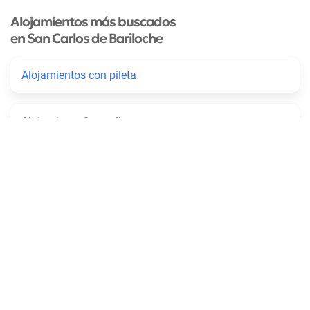
Alojamientos más buscados
en San Carlos de Bariloche
Alojamientos con pileta
Alojamiento 3 estrellas
De 4 y más estrellas
Alojamiento 2 y 1 estrellas
Que aceptan mascotas
Las mejores cabañas en Bariloche