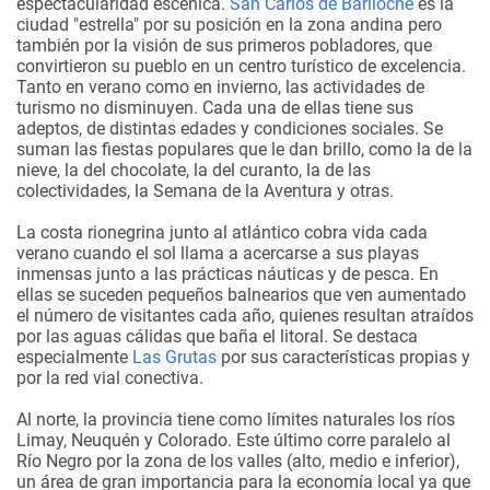
espectacularidad escénica.
San Carlos de Bariloche
es la
ciudad "estrella" por su posición en la zona andina pero
también por la visión de sus primeros pobladores, que
convirtieron su pueblo en un centro turístico de excelencia.
Tanto en verano como en invierno, las actividades de
turismo no disminuyen. Cada una de ellas tiene sus
adeptos, de distintas edades y condiciones sociales. Se
suman las fiestas populares que le dan brillo, como la de la
nieve, la del chocolate, la del curanto, la de las
colectividades, la Semana de la Aventura y otras.
La costa rionegrina junto al atlántico cobra vida cada
verano cuando el sol llama a acercarse a sus playas
inmensas junto a las prácticas náuticas y de pesca. En
ellas se suceden pequeños balnearios que ven aumentado
el número de visitantes cada año, quienes resultan atraídos
por las aguas cálidas que baña el litoral. Se destaca
especialmente
Las Grutas
por sus características propias y
por la red vial conectiva.
Al norte, la provincia tiene como límites naturales los ríos
Limay, Neuquén y Colorado. Este último corre paralelo al
Río Negro por la zona de los valles (alto, medio e inferior),
un área de gran importancia para la economía local ya que