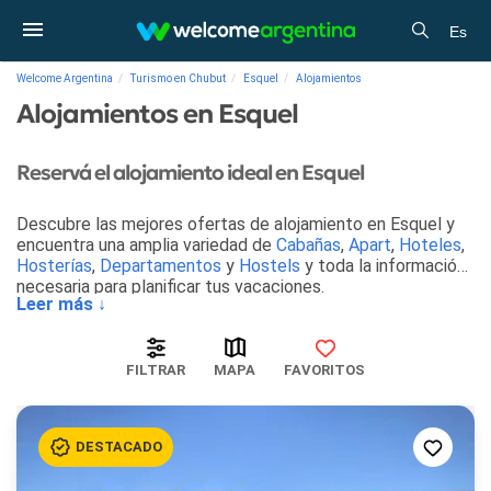
Es
Welcome Argentina
Turismo en Chubut
Esquel
Alojamientos
Alojamientos en Esquel
Reservá el alojamiento ideal en Esquel
Descubre las mejores ofertas de alojamiento en Esquel y
encuentra una amplia variedad de
Cabañas
,
Apart
,
Hoteles
,
Hosterías
,
Departamentos
y
Hostels
y toda la información
necesaria para planificar tus vacaciones.
Leer más ↓
FILTRAR
MAPA
FAVORITOS