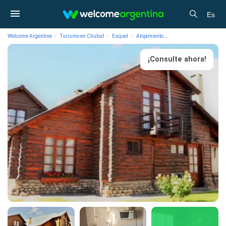
Es
Welcome Argentina
Turismo en Chubut
Esquel
Alojamiento
Cabañas Las Retamas
¡Consulte ahora!