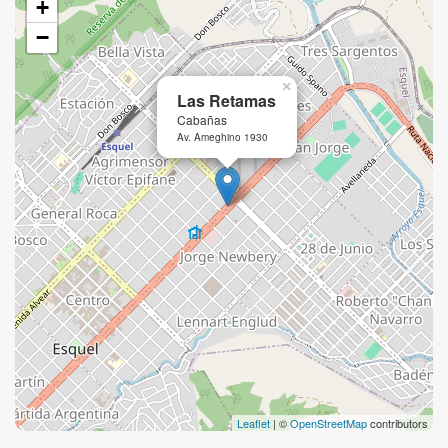
+
−
×
Las Retamas
Cabañas
Av. Ameghino 1930
Leaflet
| ©
OpenStreetMap
contributors