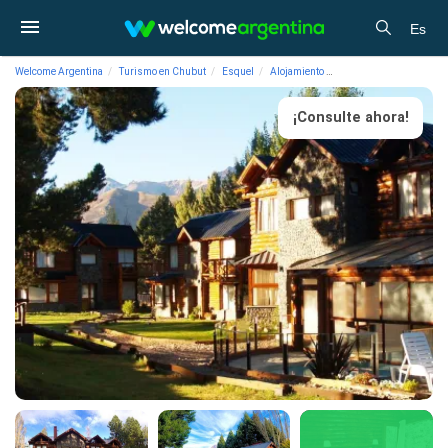
Es
Welcome Argentina
Turismo en Chubut
Esquel
Alojamiento
Cabañas Ibai Ko Mendi 
¡Consulte ahora!