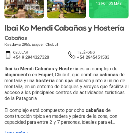
12 FOTOS MÁS
Ibai Ko Mendi Cabañas y Hostería
Cabañas
Rivadavia 2965
,
Esquel
,
Chubut
CELULAR
TELÉFONO
+54 9 2944327320
+54 2945451503
Ibai ko Mendi Cabañas y Hostería
es un complejo de
alojamiento
en
Esquel
, Chubut, que combina
cabañas
de
montaña y una
hostería
con
spa
, ubicado junto a un río de
montaña, en un entorno de bosques y arroyos que facilita el
acceso a los principales centros de actividades turísticas
de la Patagonia.
El complejo está compuesto por ocho
cabañas
de
construcción típica en madera y piedra de la zona, con
capacidad para entre 2 y 7 personas, ideales para el
descanso familiar en cualquier estación del año. Cada
Leer más ↓