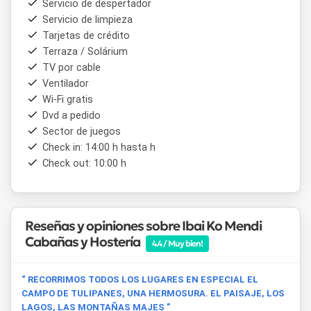
Servicio de despertador
Viejo Expreso Patagónico), el
Parque Nacional Los
Servicio de limpieza
Alerces
y el centro de esquí
La Hoya
, además de
Tarjetas de crédito
actividades de fly fishing en los ríos y lagos de la región. Se
trata de un
Terraza / Solárium
alojamiento
pensado para quienes buscan
naturaleza, tranquilidad y comodidad en el corazón de la
TV por cable
Patagonia argentina. No se aceptan mascotas y no está
Ventilador
permitido fumar dentro de las unidades.
Wi-Fi gratis
Dvd a pedido
Sector de juegos
Check in: 14:00 h hasta h
Check out: 10:00 h
Reseñas y opiniones sobre Ibai Ko Mendi
Cabañas y Hostería
4.4 / Muy bien!
“ RECORRIMOS TODOS LOS LUGARES EN ESPECIAL EL
CAMPO DE TULIPANES, UNA HERMOSURA. EL PAISAJE, LOS
LAGOS, LAS MONTAÑAS MAJES ”