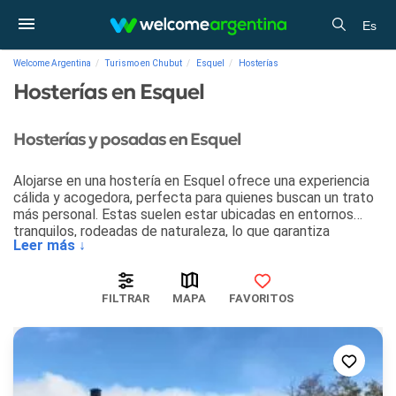
Es
Welcome Argentina
Turismo en Chubut
Esquel
Hosterías
Hosterías en Esquel
Hosterías y posadas en Esquel
Alojarse en una hostería en Esquel ofrece una experiencia
cálida y acogedora, perfecta para quienes buscan un trato
más personal. Estas suelen estar ubicadas en entornos
tranquilos, rodeadas de naturaleza, lo que garantiza
Leer más ↓
descanso y desconexión.
Además, brindan servicios básicos como desayuno incluido
y limpieza diaria, combinando comodidad con una atención
FILTRAR
MAPA
FAVORITOS
cercana. Las hosterías en Esquel son una excelente opción
para quienes desean explorar las sierras y los atractivos
locales, sin renunciar a un ambiente familiar y tranquilo.
Suelen ser más económicas que los hoteles, ofreciendo
una excelente relación calidad-precio.