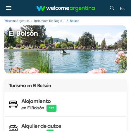
Es
WelcomeArgentina
Turismo en Río Negro
El Bolsón
El Bolsón
Turismo en
El Bolsón
Alojamiento
en El Bolsón
172
Alquiler de autos