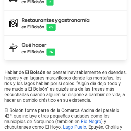
en El Bolsón
2
Restaurantes y gastronomía
en El Bolsón
65
Qué hacer
en El Bolsón
24
Hablar de
El Bolsón
es pensar inevitablemente en duendes,
hippies y en lugares maravillosos donde las montañas, los
ríos y los lagos hablan por sí solos. “Algún día dejo todo y
me mudo a El Bolsón” es quizás una de las frases más
escuchadas cuando alguien se dispone a cambiar de vida, a
hacer un cambio drástico en su existencia.
El Bolsón forma parte de la Comarca Andina del paralelo
42º, que incluye otras pequeñas ciudades como los
municipios de Ñorquinco (también en
Río Negro
) y
chubutenses como El Hoyo,
Lago Puelo
, Epuyén, Cholila y