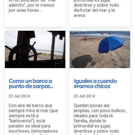
en un pescador de "mar
primordial es jugar,
adentro", por lo menos
divertirse y sobre todo
por unas horas...
disfrutar del mar y la
arena.
Como un barco a
Iguales a cuando
punto de zarpar...
eramos chicos
23 Jun 2014
23 Jun 2014
Con aire de barco que
Quedan pocas así:
siempre mira el mar (que
amplias, con poco bullicio,
siempre está a
ideales para toda la
“barlovento”), este
familia, donde lo
parador es ideal para
primordial es jugar,
escritores, historiadores
divertirse y sobre todo