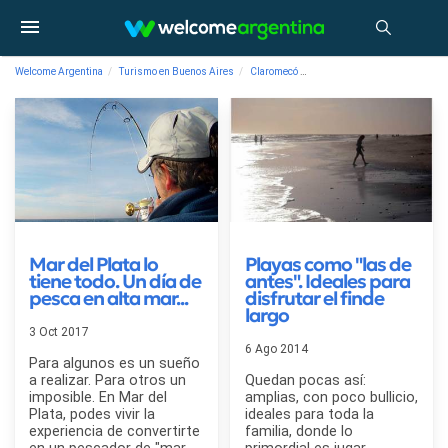
Welcome Argentina
Turismo en Buenos Aires
Claromecó
Blog de turismo en Argentina
Mar del Plata lo
Playas como "las de
tiene todo. Un día de
antes". Ideales para
pesca en alta mar...
disfrutar el finde
largo
3 Oct 2017
6 Ago 2014
Para algunos es un sueño
a realizar. Para otros un
Quedan pocas así:
imposible. En Mar del
amplias, con poco bullicio,
Plata, podes vivir la
ideales para toda la
experiencia de convertirte
familia, donde lo