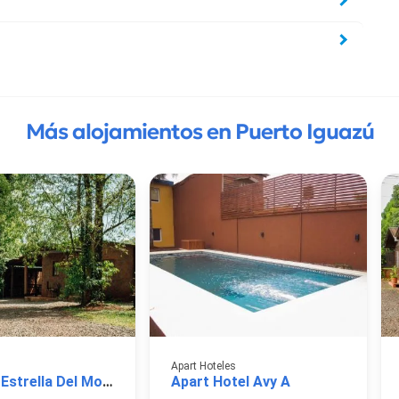
Más alojamientos en Puerto Iguazú
Apart Hoteles
Cabañas Estrella Del Monte
Apart Hotel Avy A