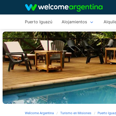
Puerto Iguazú
Alojamientos
Alquil
Welcome Argentina
Turismo en Misiones
Puerto Igua