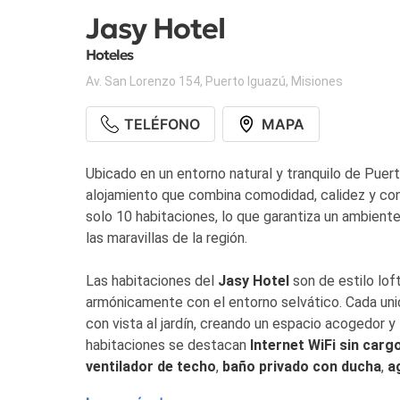
Jasy Hotel
Hoteles
Av. San Lorenzo 154
,
Puerto Iguazú
,
Misiones
TELÉFONO
MAPA
Ubicado en un entorno natural y tranquilo de Puert
alojamiento que combina comodidad, calidez y con
solo 10 habitaciones, lo que garantiza un ambiente
las maravillas de la región.
Las habitaciones del
Jasy Hotel
son de estilo lof
armónicamente con el entorno selvático. Cada uni
con vista al jardín, creando un espacio acogedor y l
habitaciones se destacan
Internet WiFi sin carg
ventilador de techo
,
baño privado con ducha
,
a