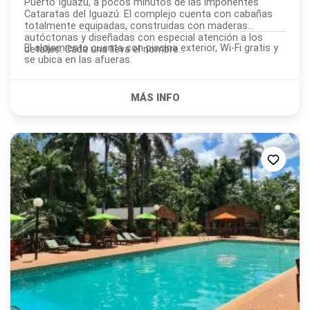
Puerto Iguazú, a pocos minutos de las imponentes
Cataratas del Iguazú. El complejo cuenta con cabañas
totalmente equipadas, construidas con maderas
autóctonas y diseñadas con especial atención a los
El alojamiento cuenta con piscina exterior, Wi-Fi gratis y
detalles. Cada una lleva el nombre...
se ubica en las afueras.