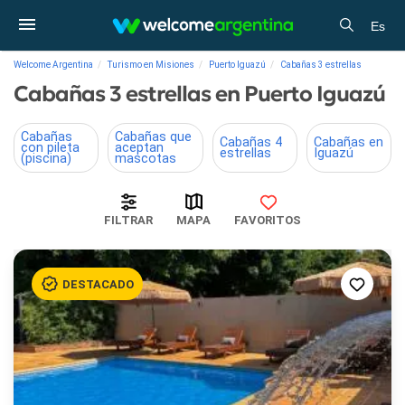
Es
Welcome Argentina
Turismo en Misiones
Puerto Iguazú
Cabañas 3 estrellas
Cabañas 3 estrellas en Puerto Iguazú
Cabañas
Cabañas que
Cabañas 4
Cabañas en
con pileta
aceptan
estrellas
Iguazú
(piscina)
mascotas
FILTRAR
MAPA
FAVORITOS