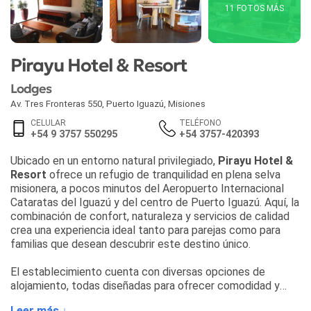
11 FOTOS MÁS
Pirayu Hotel & Resort
Lodges
Av. Tres Fronteras 550
,
Puerto Iguazú
,
Misiones
CELULAR
TELÉFONO
+54 9 3757 550295
+54 3757-420393
Ubicado en un entorno natural privilegiado,
Pirayu Hotel &
Resort
ofrece un refugio de tranquilidad en plena selva
misionera, a pocos minutos del Aeropuerto Internacional
Cataratas del Iguazú y del centro de Puerto Iguazú. Aquí, la
combinación de confort, naturaleza y servicios de calidad
crea una experiencia ideal tanto para parejas como para
familias que desean descubrir este destino único.
El establecimiento cuenta con diversas opciones de
alojamiento, todas diseñadas para ofrecer comodidad y
estilo en un entorno rodeado de vegetación. Entre las
Leer más ↓