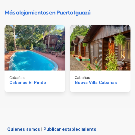
Más alojamientos en Puerto Iguazú
Cabañas
Cabañas
Cabañas El Pindó
Nuova Villa Cabañas
Quienes somos
|
Publicar establecimiento