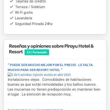
Tarjetas de crédito
interés cercanos se destacan las Cataratas del Iguazú, el
Terraza / Solárium
Hito Tres Fronteras, el Parque Nacional Iguazú y la ciudad
Wi-Fi gratis
de Foz do Iguaçu en Brasil. Todo esto convierte a
Pirayu
Hotel & Resort
Lavandería
en una excelente base para explorar el
entorno natural y cultural de Misiones.
Seguridad Privada 24hs
Reseñas y opiniones sobre Pirayu Hotel &
Resort
3.3 / Puntuación
“ PUEDE SER MUCHO MEJOR POR EL PRECIO . LE FALTA
MUCHO PARA SER RESORT HOTEL ”
Opinión escrita en abril 2025
Instalaciones viejas . Comodidades de habitaciones
buenas ya que están remodeladas y los baños nuevos .
Las mucamas no tienen predisposición en mantener bien
el lugar . La atención de recepción muy...