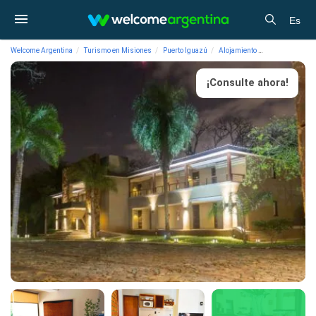
Es
Welcome Argentina
Turismo en Misiones
Puerto Iguazú
Alojamiento
Lodges Pirayu 
¡Consulte ahora!