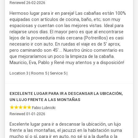
Reviewed 26-02-2026
mountain biking, fishing, kayaking, windsurfing and many
other outdoor activities, making these cabins an excellent
Hermoso lugar para ir en pareja! Las cabañas están 100%
accommodation option for exploring the natural beauty of
equipadas con artículos de cocina, baño, etc; son muy
the Andes.
espaciosas y cuentan con las mejores vistas. Ideal para
relajarse unos días. El mayor pero es que al encontrarse
lejos de la proveeduria más cercana (Potrerillos) es casi
necesario ir con auto. En ruedas el viaje es de 5’ aprox,
pero caminando son 45’…. Nuestro único comentario es
que mejoraríamos un poco la limpieza de la cabaña.
Mauricio, Eva, Pablo y René muy atentos y a disposición!
Location 3 | Rooms 5 | Service 5 |
EXCELENTE LUGAR PARA IR A DESCANSAR LA UBICACIÓN,
UN LUJO FRENTE A LAS MONTAÑAS
Fabio Lubnicki
Reviewed 01-01-2026
Excelente lugar para ir a descansar la ubicación, un lujo
frente a las montañas, el jacuzzi en la habitación suma
mucho sí o sí, para ir en auto, no sé si a la dueña o la