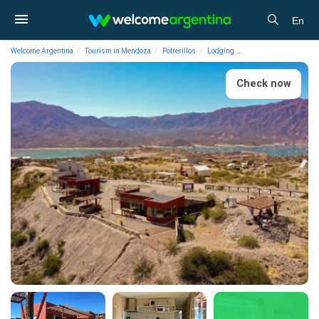
En
Welcome Argentina
Tourism in Mendoza
Potrerillos
Lodging
2-star Cabins Potre c
Check now