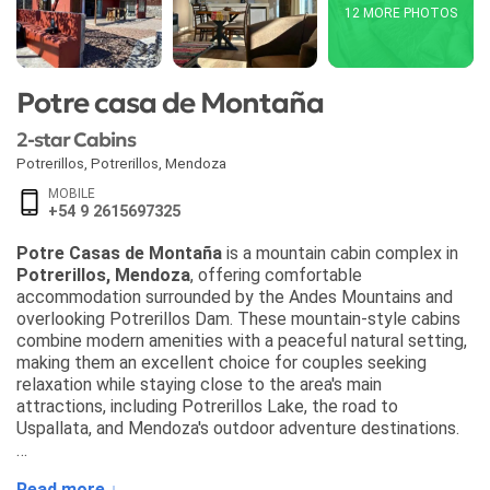
12 MORE PHOTOS
Potre casa de Montaña
2-star Cabins
Potrerillos
,
Potrerillos
,
Mendoza
MOBILE
+54 9 2615697325
Potre Casas de Montaña
is a mountain cabin complex in
Potrerillos, Mendoza
, offering comfortable
accommodation surrounded by the Andes Mountains and
overlooking Potrerillos Dam. These mountain-style cabins
combine modern amenities with a peaceful natural setting,
making them an excellent choice for couples seeking
relaxation while staying close to the area's main
attractions, including Potrerillos Lake, the road to
Uspallata, and Mendoza's outdoor adventure destinations.
The accommodation includes:
Read more ↓