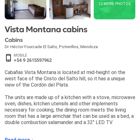
12 MORE PHOTOS
Vista Montana cabins
Cabins
Dr. Héctor Fourcade El Salto
,
Potrerillos
,
Mendoza
MOBILE
+54 9 2615597962
Cabañas Vista Montana is located at mid-height on the
west face of the Cristo del Salto hill, so it has a unique
view of the Cordón del Plata.
The units are made up of a kitchen with a stove, microwave
oven, dishes, kitchen utensils and other implements
necessary for cooking, the dining room meets the living
room that has a large armchair that can be used as a bed, a
double combustion salamander and a 32" LED TV.
It has two bedrooms, the main room has a full double bed,
Read more ↓