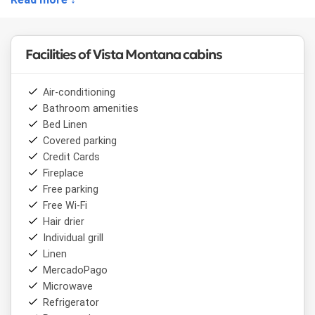
a closet with hangers and a hot/cold air unit. The
secondary room has two full single beds, a closet with
hangers and a ceramic heater.
Facilities of Vista Montana cabins
Air-conditioning
Bathroom amenities
Bed Linen
Covered parking
Credit Cards
Fireplace
Free parking
Free Wi-Fi
Hair drier
Individual grill
Linen
MercadoPago
Microwave
Refrigerator