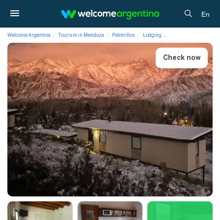
En
Welcome Argentina
Tourism in Mendoza
Potrerillos
Lodging
Cabins Vista Montana 
Check now