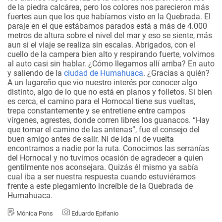
de la piedra calcárea, pero los colores nos parecieron más
fuertes aun que los que habíamos visto en la Quebrada. El
paraje en el que estábamos parados está a más de 4.000
metros de altura sobre el nivel del mar y eso se siente, más
aun si el viaje se realiza sin escalas. Abrigados, con el
cuello de la campera bien alto y respirando fuerte, volvimos
al auto casi sin hablar. ¿Cómo llegamos allí arriba? En auto
y saliendo de la
ciudad de Humahuaca
. ¿Gracias a quién?
A un lugareño que vio nuestro interés por conocer algo
distinto, algo de lo que no está en planos y folletos. Si bien
es cerca, el camino para el Hornocal tiene sus vueltas,
trepa constantemente y se entretiene entre campos
vírgenes, agrestes, donde corren libres los guanacos. “Hay
que tomar el camino de las antenas”, fue el consejo del
buen amigo antes de salir. Ni de ida ni de vuelta
encontramos a nadie por la ruta. Conocimos las serranías
del Hornocal y no tuvimos ocasión de agradecer a quien
gentilmente nos aconsejara. Quizás él mismo ya sabía
cual iba a ser nuestra respuesta cuando estuviéramos
frente a este plegamiento increíble de la Quebrada de
Humahuaca.
Mónica Pons
Eduardo Epifanio