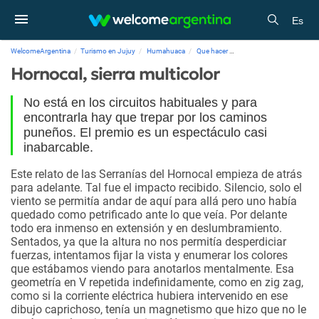
Es
WelcomeArgentina
Turismo en Jujuy
Humahuaca
Que hacer
Hornocal, sierra multicolo
Hornocal, sierra multicolor
No está en los circuitos habituales y para
encontrarla hay que trepar por los caminos
puneños. El premio es un espectáculo casi
inabarcable.
Este relato de las Serranías del Hornocal empieza de atrás
para adelante. Tal fue el impacto recibido. Silencio, solo el
viento se permitía andar de aquí para allá pero uno había
quedado como petrificado ante lo que veía. Por delante
todo era inmenso en extensión y en deslumbramiento.
Sentados, ya que la altura no nos permitía desperdiciar
fuerzas, intentamos fijar la vista y enumerar los colores
que estábamos viendo para anotarlos mentalmente. Esa
geometría en V repetida indefinidamente, como en zig zag,
como si la corriente eléctrica hubiera intervenido en ese
dibujo caprichoso, tenía un magnetismo que hizo que no le