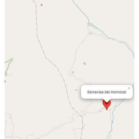
×
Serranías del Hornocal