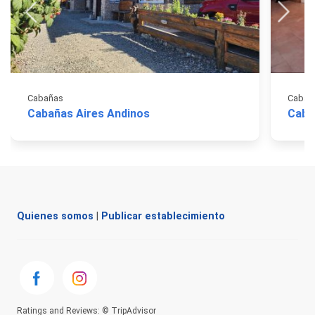
Cabañas
Cabañ
Cabañas Aires Andinos
Caba
Quienes somos
|
Publicar establecimiento
Ratings and Reviews: © TripAdvisor