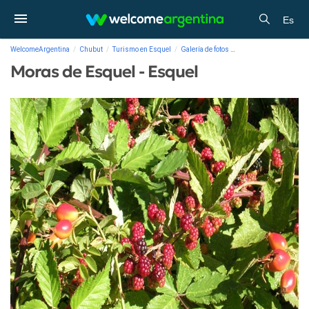
Es
WelcomeArgentina
Chubut
Turismo en Esquel
Galería de fotos
Moras de Esquel - Esq
Moras de Esquel - Esquel