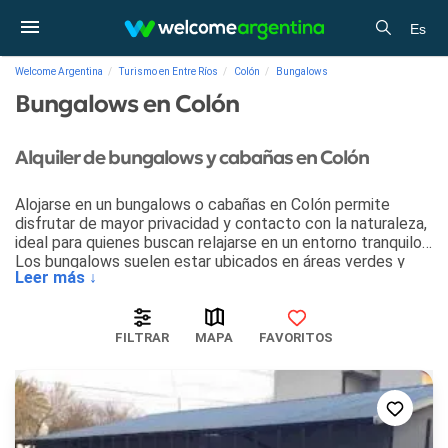
Es
Welcome Argentina
Turismo en Entre Ríos
Colón
Bungalows
Bungalows en Colón
Alquiler de bungalows y cabañas en Colón
Alojarse en un bungalows o cabañas en Colón permite
disfrutar de mayor privacidad y contacto con la naturaleza,
ideal para quienes buscan relajarse en un entorno tranquilo.
Los bungalows suelen estar ubicados en áreas verdes y
Leer más ↓
ofrecen mayor espacio, siendo perfectos para familias o
grupos. Además, cuentan con cocina equipada, lo que
facilita preparar comidas y ahorrar en restaurantes.
FILTRAR
MAPA
FAVORITOS
Este tipo de alojamiento brinda una experiencia más
independiente, permitiendo organizar las actividades con
mayor libertad. Muchos bungalows también ofrecen
comodidades como parrillas y áreas de recreación, ideales
para disfrutar al aire libre.