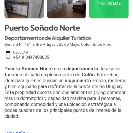
4 FOTOS MÁS
Puerto Soñado Norte
Departamentos de Alquiler Turístico
Bernard Nº 434, entre Artigas y 25 de Mayo
,
Colón
,
Entre Ríos
CELULAR
+54 9 3447400635
Puerto Soñado Norte
es un
departamento
de alquiler
turístico ubicado en pleno centro de
Colón
, Entre Ríos,
ideal para quienes buscan un
alojamiento
amplio, moderno
y bien equipado para disfrutar de la costa del río Uruguay.
Esta propiedad cuenta con dos ambientes (living comedor
más un dormitorio) y capacidad máxima para 4 personas,
combinando comodidad y una ubicación estratégica a
pocas cuadras de los principales puntos de interés de la
ciudad.
El departamento dispone de Wi Fi, TV por cable, aire
Leer más ↓