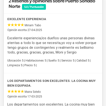
2 Reseñas y opiniones sobre Puerto Soñado
movilidad propia.
Norte
5.0 / Puntuación
Quienes elijan este
departamento
en
Colón
encontrarán
una propuesta pensada para familias y grupos pequeños
EXCELENTE EXPERIENCIA
que buscan tranquilidad, buena ubicación y todas las
Miriam Tabo
comodidades de un hogar durante sus vacaciones en Entre
Opinión escrita 27-04-2025
Ríos.
Excelente experiencia,los dueños unas personas divinas
atentas a todo lo que se necesita,yo voy a volver porque
tengo grupos de contingentes y realmente es bellísimo
todo, gracias, gracias, gracias, Moni y Sergio
Ubicación 5 | Habitaciones 5 | Sueño 5 | Servicio 5 | Calidad 5 |
Limpieza 5 | Precio 5 |
LOS DEPARTAMENTOS SON EXCELENTES. LA COCINA MUY
BIEN EQUIPADA.
Maira Sotelo
Opinión escrita 17-03-2025
Los departamentos son excelentes. La cocina muy bien