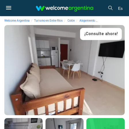
Es
Welcome Argentina
Turismo en Entre Ríos
Colón
Alojamiento
Departamentos de Alqui
¡Consulte ahora!