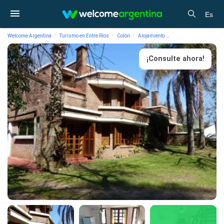
Es
Welcome Argentina
Turismo en Entre Ríos
Colón
Alojamiento
Bungalows Bungalow
¡Consulte ahora!