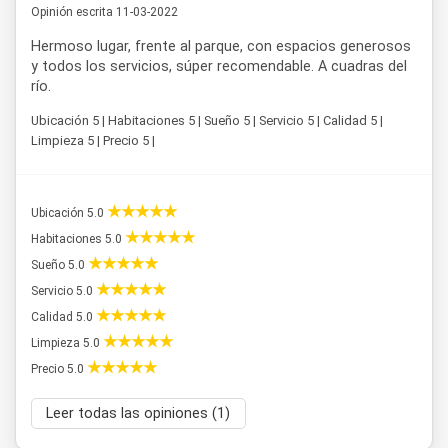
Opinión escrita 11-03-2022
arboladas destinadas a la recreación y los deportes,
posiciona a
Bungalows Parque
como una alternativa
Hermoso lugar, frente al parque, con espacios generosos
concreta para quienes planifican sus vacaciones en Colón
y todos los servicios, súper recomendable. A cuadras del
con comodidad y acceso directo a los principales
río.
atractivos de la ciudad.
Ubicación 5 | Habitaciones 5 | Sueño 5 | Servicio 5 | Calidad 5 |
Limpieza 5 | Precio 5 |
Ubicación 5.0
Habitaciones 5.0
Sueño 5.0
Servicio 5.0
Calidad 5.0
Limpieza 5.0
Precio 5.0
Leer todas las opiniones (1)