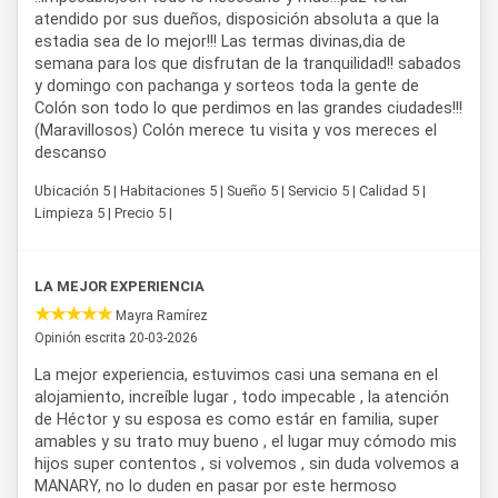
cada huésped como en su propio hogar. Esta combinación
atendido por sus dueños, disposición absoluta a que la
de ubicación céntrica, comodidades completas y trato
estadia sea de lo mejor!!! Las termas divinas,dia de
cercano convierte a
Manary
en una alternativa a tener en
semana para los que disfrutan de la tranquilidad!! sabados
cuenta entre las opciones de departamentos y cabañas
y domingo con pachanga y sorteos toda la gente de
disponibles en la ciudad.
Colón son todo lo que perdimos en las grandes ciudades!!!
(Maravillosos) Colón merece tu visita y vos mereces el
descanso
Ubicación 5 | Habitaciones 5 | Sueño 5 | Servicio 5 | Calidad 5 |
Limpieza 5 | Precio 5 |
LA MEJOR EXPERIENCIA
Mayra Ramírez
Opinión escrita 20-03-2026
La mejor experiencia, estuvimos casi una semana en el
alojamiento, increíble lugar , todo impecable , la atención
de Héctor y su esposa es como estár en familia, super
amables y su trato muy bueno , el lugar muy cómodo mis
hijos super contentos , si volvemos , sin duda volvemos a
MANARY, no lo duden en pasar por este hermoso