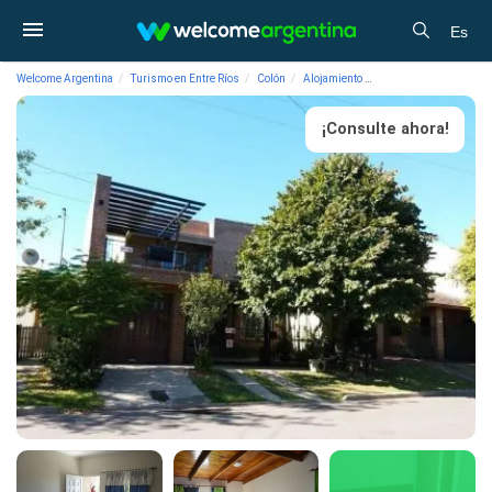
Es
Welcome Argentina
Turismo en Entre Ríos
Colón
Alojamiento
Departamentos de Alqu
¡Consulte ahora!