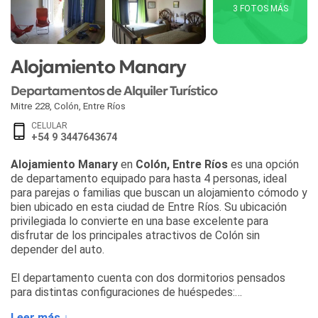
3 FOTOS MÁS
Alojamiento Manary
Departamentos de Alquiler Turístico
Mitre 228
,
Colón
,
Entre Ríos
CELULAR
+54 9 3447643674
Alojamiento Manary
en
Colón, Entre Ríos
es una opción
de departamento equipado para hasta 4 personas, ideal
para parejas o familias que buscan un alojamiento cómodo y
bien ubicado en esta ciudad de Entre Ríos. Su ubicación
privilegiada lo convierte en una base excelente para
disfrutar de los principales atractivos de Colón sin
depender del auto.
El departamento cuenta con dos dormitorios pensados
para distintas configuraciones de huéspedes:
• Dormitorio principal: con sommier de dos plazas y TV LED
Leer más ↓