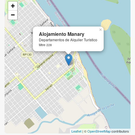
+
−
×
Alojamiento Manary
Departamentos de Alquiler Turístico
Mitre 228
Leaflet
| ©
OpenStreetMap
contributors