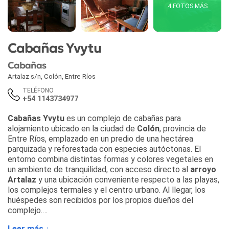
4 FOTOS MÁS
Cabañas Yvytu
Cabañas
Artalaz s/n
,
Colón
,
Entre Ríos
TELÉFONO
+54 1143734977
Cabañas Yvytu
es un complejo de cabañas para
alojamiento ubicado en la ciudad de
Colón
, provincia de
Entre Ríos, emplazado en un predio de una hectárea
parquizada y reforestada con especies autóctonas. El
entorno combina distintas formas y colores vegetales en
un ambiente de tranquilidad, con acceso directo al
arroyo
Artalaz
y una ubicación conveniente respecto a las playas,
los complejos termales y el centro urbano. Al llegar, los
huéspedes son recibidos por los propios dueños del
complejo.
Leer más ↓