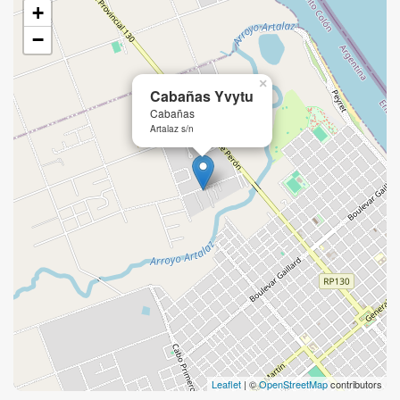
+
−
×
Cabañas Yvytu
Cabañas
Artalaz s/n
Leaflet
| ©
OpenStreetMap
contributors