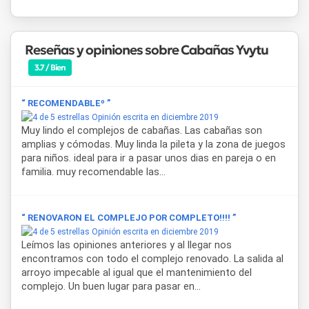
Entre los servicios generales del complejo se incluyen área
Wi-Fi, cochera cubierta, asadores individuales, piscina con
Reseñas y opiniones sobre Cabañas Yvytu
cerco perimetral, pérgolas, sombrillas, reposeras, bancos y
mesas, y acceso al
arroyo Artalaz
. El complejo no admite
3.7 / Bien
mascotas. En materia de seguridad y salud, el complejo
dispone de cobertura de emergencias médicas.
“ RECOMENDABLEº ”
Opinión escrita en diciembre 2019
Muy lindo el complejos de cabañas. Las cabañas son
amplias y cómodas. Muy linda la pileta y la zona de juegos
para niños. ideal para ir a pasar unos dias en pareja o en
familia. muy recomendable las...
“ RENOVARON EL COMPLEJO POR COMPLETO!!!! ”
Opinión escrita en diciembre 2019
Leímos las opiniones anteriores y al llegar nos
encontramos con todo el complejo renovado. La salida al
arroyo impecable al igual que el mantenimiento del
complejo. Un buen lugar para pasar en...