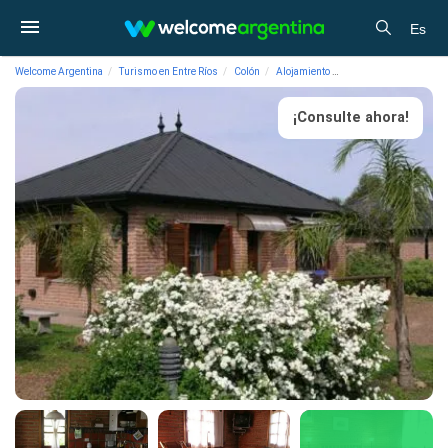
Es
Welcome Argentina
Turismo en Entre Ríos
Colón
Alojamiento
Cabañas Cabañas Yvy
¡Consulte ahora!