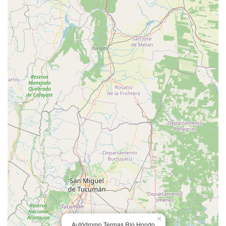
×
Autódromo Termas Río Hondo