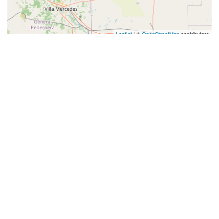
Leaflet
| ©
OpenStreetMap
contributors
Alojamientos más buscados
en Termas de Río Hondo
Alojamientos con pileta
Alojamiento 2 y 1 estrellas
Que aceptan mascotas
Alojamiento 3 estrellas