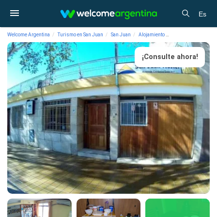
Es
Welcome Argentina
Turismo en San Juan
San Juan
Alojamiento
Albergues/Hostels 
¡Consulte ahora!