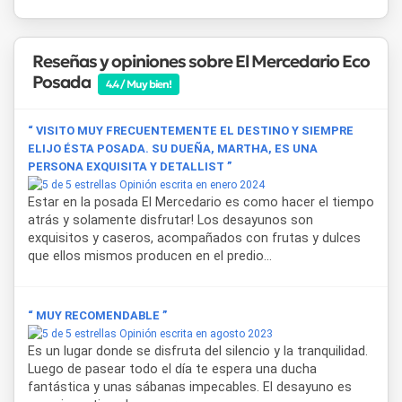
travesías 4x4
,
rafting
,
andinismo
y, por supuesto,
carrovelismo
sobre la superficie del
Barreal Blanco
, una
antigua planicie seca que parece un salar y que es uno de
Reseñas y opiniones sobre El Mercedario Eco
los paisajes más surrealistas de la región.
Posada
4.4 / Muy bien!
Barreal es considerado uno de los diez lugares más bellos
de Argentina, y no es difícil entender por qué: sus
“ VISITO MUY FRECUENTEMENTE EL DESTINO Y SIEMPRE
alamedas
, el
río de Los Patos
, los
cerros coloridos
y el
ELIJO ÉSTA POSADA. SU DUEÑA, MARTHA, ES UNA
clima seco con más de 300 noches despejadas al año
lo
PERSONA EXQUISITA Y DETALLIST ”
convierten en un paraíso para quienes buscan tranquilidad,
Opinión escrita en enero 2024
contacto con la naturaleza y cielos estrellados que invitan
Estar en la posada El Mercedario es como hacer el tiempo
a la contemplación. Es también sede del
Complejo
atrás y solamente disfrutar! Los desayunos son
Astronómico El Leoncito
, ideal para los amantes de la
exquisitos y caseros, acompañados con frutas y dulces
astronomía.
que ellos mismos producen en el predio...
El Mercedario Eco Posada
ofrece no solo alojamiento,
sino una experiencia sensorial y cultural única en los Andes
“ MUY RECOMENDABLE ”
sanjuaninos, donde el silencio, la historia y la naturaleza
dialogan en perfecta armonía. Ideal para desconectar y
Opinión escrita en agosto 2023
Es un lugar donde se disfruta del silencio y la tranquilidad.
reconectar con lo esencial.
Luego de pasear todo el día te espera una ducha
fantástica y unas sábanas impecables. El desayuno es