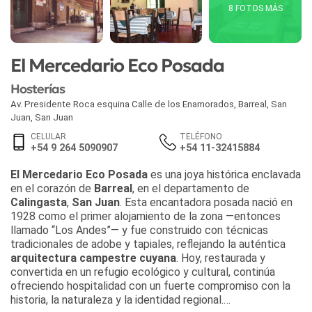
8 FOTOS MÁS
El Mercedario Eco Posada
Hosterías
Av. Presidente Roca esquina Calle de los Enamorados, Barreal
,
San
Juan
,
San Juan
CELULAR
TELÉFONO
+54 9 264 5090907
+54 11-32415884
El Mercedario Eco Posada
es una joya histórica enclavada
en el corazón de
Barreal
, en el departamento de
Calingasta
,
San Juan
. Esta encantadora posada nació en
1928 como el primer alojamiento de la zona —entonces
llamado “Los Andes”— y fue construido con técnicas
tradicionales de adobe y tapiales, reflejando la auténtica
arquitectura campestre cuyana
. Hoy, restaurada y
convertida en un refugio ecológico y cultural, continúa
ofreciendo hospitalidad con un fuerte compromiso con la
historia, la naturaleza y la identidad regional.