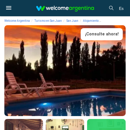
Es
Welcome Argentina
Turismo en San Juan
San Juan
Alojamiento
Hosterías El Merced
¡Consulte ahora!