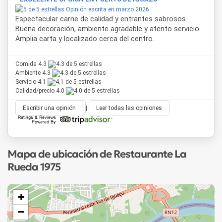
La Rueda 1975
funciona como parrilla, restaurante de
Opinión escrita en marzo 2026
pastas y mariscos, y punto de encuentro para visitantes
Espectacular carne de calidad y entrantes sabrosos.
nacionales e internacionales que llegan a Puerto Iguazú
Buena decoración, ambiente agradable y atento servicio.
atraídos por las Cataratas. La cocina recupera el legado de
Amplia carta y localizado cerca del centro.
Doña Mabel, figura fundacional del establecimiento,
manteniendo recetas de base tradicional que se renuevan
Comida 4.3
sin perder su esencia regional.
Ambiente 4.3
Servicio 4.1
Calidad/precio 4.0
Escribir una opinión
|
Leer todas las opiniones
Mapa de ubicación de Restaurante La
Rueda 1975
+
−