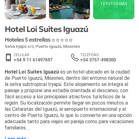
12 FOTOS MÁS
Hotel Loi Suites Iguazú
Hoteles 5 estrellas
Selva Iryapú s/n
,
Puerto Iguazú
,
Misiones
CELULAR
TELÉFONO
+54 9 11 61497697
+54 3757-498300
Hotel Loi Suites Iguazú
es un hotel ubicado en la ciudad
de Puerto Iguazú, Misiones, dentro del entorno natural de
la selva subtropical Iryapú. Este alojamiento se integra al
paisaje y propone una estadía orientada al descanso, con
fácil acceso a los principales atractivos turísticos de la
región. Su localización permite llegar en pocos minutos a
las Cataratas del Iguazú, al aeropuerto internacional y al
centro de Puerto Iguazú, lo que lo convierte en una opción
adecuada tanto para viajes en pareja como para vacaciones
familiares.
Leer más ↓