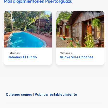
Más alojamientos en Puerto Iguazú
Cabañas
Cabañas
Cabañas El Pindó
Nuova Villa Cabañas
Quienes somos
|
Publicar establecimiento