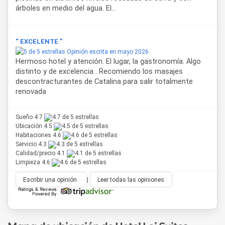
adaptados, cartas en braille y ascensores con señalización
árboles en medio del agua. El...
accesible.
Desde este hotel en Puerto Iguazú es posible visitar
“ EXCELENTE ”
atractivos cercanos como el Parque Nacional Iguazú y sus
Opinión escrita en mayo 2026
Cataratas, el Hito Tres Fronteras, el centro de la ciudad, el
Hermoso hotel y atención. El lugar, la gastronomía. Algo
Duty Free Shop, la comunidad guaraní y realizar excursiones
distinto y de excelencia . Recomiendo los masajes
náuticas, caminatas por la selva o actividades culturales en
descontracturantes de Catalina para salir totalmente
la región.
renovada
Sueño 4.7
Ubicación 4.5
Habitaciones 4.6
Servicio 4.3
Calidad/precio 4.1
Limpieza 4.6
Escribir una opinión
|
Leer todas las opiniones