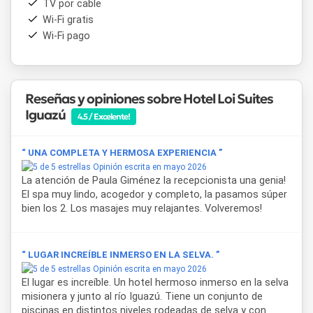
TV por cable
internacional, gimnasio, spa, piscina exterior y un sector
Wi-Fi gratis
exclusivo para adultos con piscina sin fin a orillas del río
Wi-Fi pago
Iguazú, área climatizada, solárium y bar. También dispone de
sala de juegos infantiles, estacionamiento descubierto,
servicio de lavandería y cobertura de emergencias médicas
las 24 horas.
Reseñas y opiniones sobre Hotel Loi Suites
El Spa Namasthé forma parte de la propuesta de bienestar
Iguazú
4.5 / Excelente!
del hotel, con circuitos de agua, duchas especiales, jacuzzi
ozonizado y una variedad de masajes y tratamientos
corporales y faciales. En el área gastronómica, el
“ UNA COMPLETA Y HERMOSA EXPERIENCIA ”
Restaurante Naipi ofrece platos elaborados con productos
Opinión escrita en mayo 2026
regionales como pescados de río, mandioca y yerba mate,
La atención de Paula Giménez la recepcionista una genia!
además de opciones vegetarianas, veganas y aptas para
El spa muy lindo, acogedor y completo, la pasamos súper
celíacos. El Tiki Bar y Yvaga complementan la oferta con
bien los 2. Los masajes muy relajantes. Volveremos!
comidas ligeras, bebidas y tragos junto a las piscinas.
Hotel Loi Suites Iguazú
también se destaca por su
“ LUGAR INCREÍBLE INMERSO EN LA SELVA. ”
compromiso con la sustentabilidad, certificado por el
Opinión escrita en mayo 2026
programa Hoteles Más Verdes, y por sus instalaciones
El lugar es increíble. Un hotel hermoso inmerso en la selva
adaptadas para personas con movilidad reducida,
misionera y junto al río Iguazú. Tiene un conjunto de
incluyendo rampas, habitaciones accesibles, baños
piscinas en distintos niveles rodeadas de selva y con