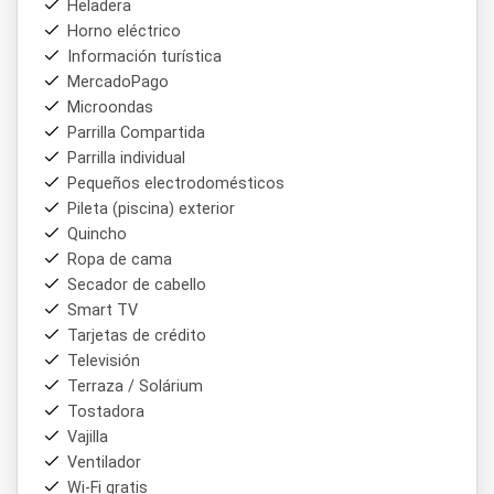
Heladera
and Suites
en una buena opción de alojamiento para
Horno eléctrico
quienes visitan
Misiones
buscando comodidad, tranquilidad
Información turística
y cercanía con la naturaleza.
MercadoPago
Microondas
Parrilla Compartida
Parrilla individual
Pequeños electrodomésticos
Pileta (piscina) exterior
Quincho
Ropa de cama
Secador de cabello
Smart TV
Tarjetas de crédito
Televisión
Terraza / Solárium
Tostadora
Vajilla
Ventilador
Wi-Fi gratis