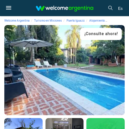
Es
Welcome Argentina
Turismo en Misiones
Puerto Iguazú
Alojamiento
Cabañas Natura
¡Consulte ahora!