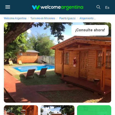
Es
Welcome Argentina
Turismo en Misiones
Puerto Iguazú
Alojamiento
Cabañas Bugan
¡Consulte ahora!