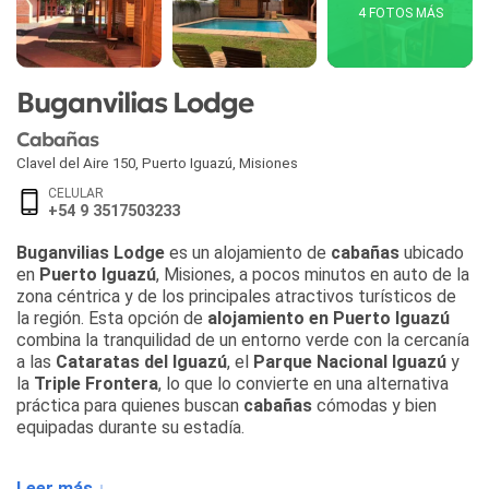
4 FOTOS MÁS
Buganvilias Lodge
Cabañas
Clavel del Aire 150
,
Puerto Iguazú
,
Misiones
CELULAR
+54 9 3517503233
Buganvilias Lodge
es un alojamiento de
cabañas
ubicado
en
Puerto Iguazú
, Misiones, a pocos minutos en auto de la
zona céntrica y de los principales atractivos turísticos de
la región. Esta opción de
alojamiento en Puerto Iguazú
combina la tranquilidad de un entorno verde con la cercanía
a las
Cataratas del Iguazú
, el
Parque Nacional Iguazú
y
la
Triple Frontera
, lo que lo convierte en una alternativa
práctica para quienes buscan
cabañas
cómodas y bien
equipadas durante su estadía.
Las
cabañas
de
Buganvilias Lodge
cuentan con cocina
Leer más ↓