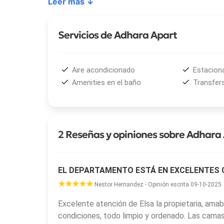
Leer más ↓
• Apartamento familiar con dos dormitorios
Los departamentos de
Adhara Apart
disponen de 
Servicios de Adhara Apart
con bidet, ducha y artículos de aseo gratuitos. L
tostadora, lavavajillas y fogones, lo que permite
al viaje. Algunas unidades cuentan además con balc
Aire acondicionado
Estacion
Amenities en el baño
Transfer
Entre los servicios destacados del alojamiento se 
parking privado gratuito dentro del predio y la posi
atención personalizada por parte de sus propios d
brindando asistencia directa durante la estadía.
2 Reseñas y opiniones sobre Adhara
Adhara Apart
se localiza en una zona muy bien va
Orquideario, y con fácil acceso a restaurantes, co
EL DEPARTAMENTO ESTÁ EN EXCELENTES 
llegar en aproximadamente 19 km a las Cataratas d
principales puntos de interés turístico de la regió
Nestor Hernandez - Opinión escrita 09-10-2025
recorrer Misiones.
Excelente atención de Elsa la propietaria, amab
condiciones, todo limpio y ordenado. Las cama