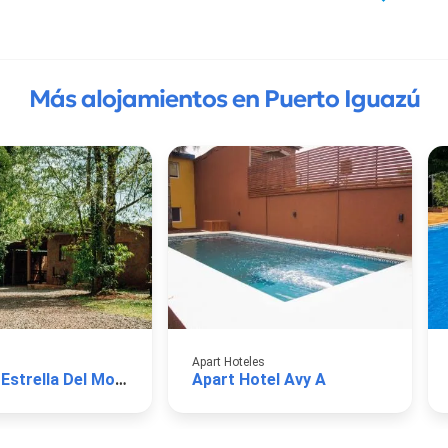
Más alojamientos en Puerto Iguazú
Apart Hoteles
Cabañas Estrella Del Monte
Apart Hotel Avy A