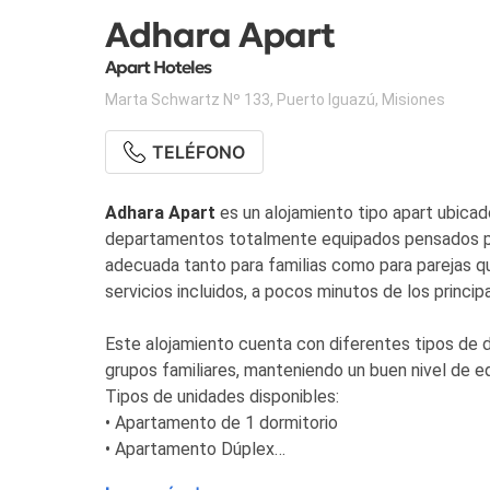
Adhara Apart
Apart Hoteles
Marta Schwartz Nº 133
,
Puerto Iguazú
,
Misiones
TELÉFONO
Adhara Apart
es un alojamiento tipo apart ubicad
departamentos totalmente equipados pensados par
adecuada tanto para familias como para parejas q
servicios incluidos, a pocos minutos de los principa
Este alojamiento cuenta con diferentes tipos de 
grupos familiares, manteniendo un buen nivel de e
Tipos de unidades disponibles:
• Apartamento de 1 dormitorio
• Apartamento Dúplex
• Apartamento Clásico