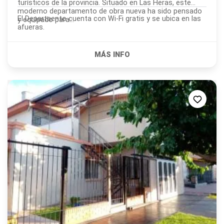
turísticos de la provincia. Situado en Las Heras, este
moderno departamento de obra nueva ha sido pensado
El Departaento cuenta con Wi-Fi gratis y se ubica en las
y equipado para...
afueras.