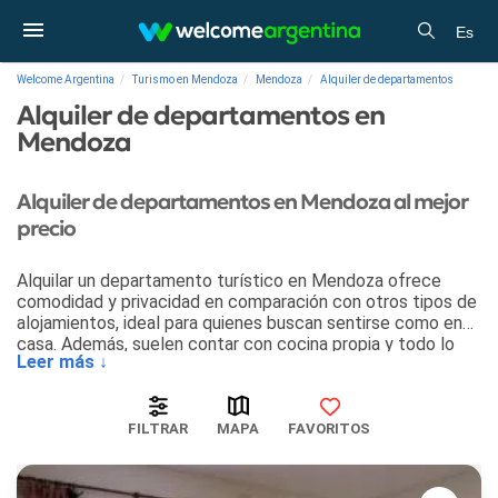
Es
Welcome Argentina
Turismo en Mendoza
Mendoza
Alquiler de departamentos
Alquiler de departamentos en
Mendoza
Alquiler de departamentos en Mendoza al mejor
precio
Alquilar un departamento turístico en Mendoza ofrece
comodidad y privacidad en comparación con otros tipos de
alojamientos, ideal para quienes buscan sentirse como en
casa. Además, suelen contar con cocina propia y todo lo
Leer más ↓
necesario para realizar su propio desayuno, lo que permite
ahorrar en comidas y establecer sus propios horarios.
También brindan más espacio, lo que es beneficioso para
FILTRAR
MAPA
FAVORITOS
familias o grupos de amigos. Ubicados en zonas
estratégicas, ofrecen fácil acceso a las principales
atracciones. Finalmente, suelen ser más económicos en