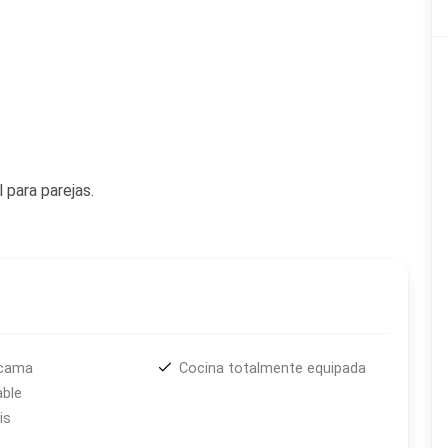
 para parejas.
 cama
Cocina totalmente equipada
able
is