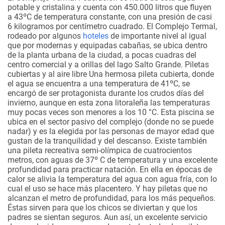
potable y cristalina y cuenta con 450.000 litros que fluyen
a 43ºC de temperatura constante, con una presión de casi
6 kilogramos por centímetro cuadrado. El Complejo Termal,
rodeado por algunos
hoteles
de importante nivel al igual
que por modernas y equipadas cabañas, se ubica dentro
de la planta urbana de la ciudad, a pocas cuadras del
centro comercial y a orillas del lago Salto Grande.
Piletas
cubiertas y al aire libre
Una hermosa pileta cubierta, donde
el agua se encuentra a una temperatura de 41ºC, se
encargó de ser protagonista durante los crudos días del
invierno, aunque en esta zona litoraleña las temperaturas
muy pocas veces son menores a los 10 °C. Esta piscina se
ubica en el sector pasivo del complejo (donde no se puede
nadar) y es la elegida por las personas de mayor edad que
gustan de la tranquilidad y del descanso. Existe también
una pileta recreativa semi-olímpica de cuatrocientos
metros, con aguas de 37º C de temperatura y una excelente
profundidad para practicar natación. En ella en épocas de
calor se alivia la temperatura del agua con agua fría, con lo
cual el uso se hace más placentero. Y hay piletas que no
alcanzan el metro de profundidad, para los más pequeños.
Éstas sirven para que los chicos se diviertan y que los
padres se sientan seguros. Aun así, un excelente servicio