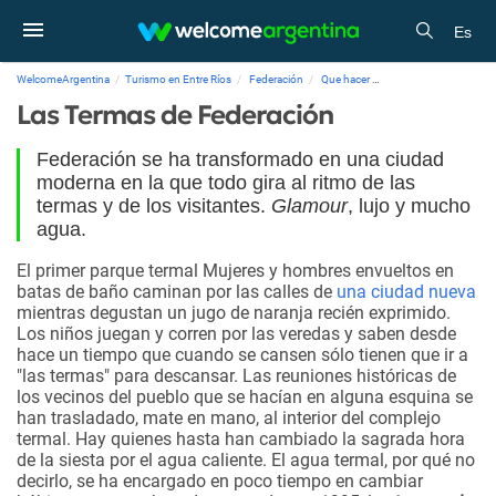
Es
WelcomeArgentina
Turismo en Entre Ríos
Federación
Que hacer
Las Termas de Federa
Las Termas de Federación
Federación se ha transformado en una ciudad
moderna en la que todo gira al ritmo de las
termas y de los visitantes.
Glamour
, lujo y mucho
agua.
El primer parque termal
Mujeres y hombres envueltos en
batas de baño caminan por las calles de
una ciudad nueva
mientras degustan un jugo de naranja recién exprimido.
Los niños juegan y corren por las veredas y saben desde
hace un tiempo que cuando se cansen sólo tienen que ir a
"las termas" para descansar. Las reuniones históricas de
los vecinos del pueblo que se hacían en alguna esquina se
han trasladado, mate en mano, al interior del complejo
termal. Hay quienes hasta han cambiado la sagrada hora
de la siesta por el agua caliente. El agua termal, por qué no
decirlo, se ha encargado en poco tiempo en cambiar