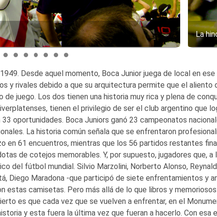
La hi
n 1949. Desde aquel momento, Boca Junior juega de local en ese
os y rivales debido a que su arquitectura permite que el aliento 
de juego. Los dos tienen una historia muy rica y plena de conq
iverplatenses, tienen el privilegio de ser el club argentino que lo
n 33 oportunidades. Boca Juniors ganó 23 campeonatos nacional
acionales. La historia común señala que se enfrentaron profesion
izo en 61 encuentros, mientras que los 56 partidos restantes fina
dotas de cotejos memorables. Y, por supuesto, jugadores que, a l
sico del fútbol mundial. Silvio Marzolini, Norberto Alonso, Reynal
tá, Diego Maradona -que participó de siete enfrentamientos y a
ron estas camisetas.
Pero más allá de lo que libros y memoriosos
 cierto es que cada vez que se vuelven a enfrentar, en el Monume
istoria y esta fuera la última vez que fueran a hacerlo. Con esa 