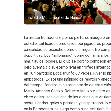
Estadio Monumental de Núñez
La mítica Bombonera, por su parte, se inauguró e
estadio, calificado como único por jugadores propi
parcialidad se escuche como en ningún otro campo 
deportivas. Los “millonarios”, como se llama a los r
más títulos locales. El club se coronó campeón e
pero aventaja a su eterno rival en trofeos intern
en 184 partidos: Boca triunfó 67 veces, River lo h
empatados. Existe una infinidad de relatos y anéc
del tiempo, forjaron la historia grande de este clá
Merlo, Amadeo Carrizo, Roberto Mouzo y, claro es
cinco goles- son algunas de las glorias que vistie
sobre jugadas, goles y partidos ya disputados, lo
en la Bombonera, se juega como si no existiera la h