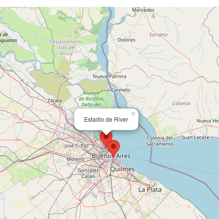
×
Estadio de River