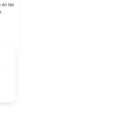
 en las
s