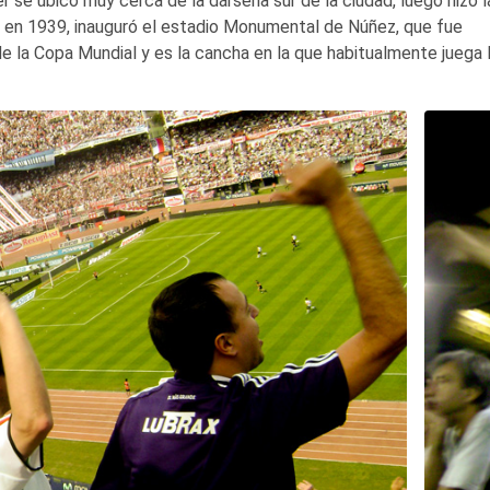
er se ubicó muy cerca de la dársena sur de la ciudad, luego hizo l
, en 1939, inauguró el estadio Monumental de Núñez, que fue
 de la Copa Mundial y es la cancha en la que habitualmente juega 