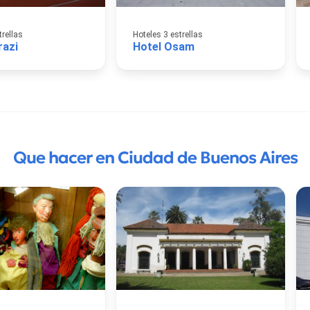
trellas
Hoteles 3 estrellas
razi
Hotel Osam
Que hacer en Ciudad de Buenos Aires