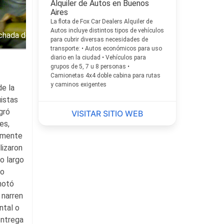
Alquiler de Autos en Buenos
Aires
La flota de Fox Car Dealers Alquiler de
Autos incluye distintos tipos de vehículos
nchada de Boca
para cubrir diversas necesidades de
transporte: • Autos económicos para uso
diario en la ciudad • Vehículos para
grupos de 5, 7 u 8 personas •
Camionetas 4x4 doble cabina para rutas
y caminos exigentes
de la
uistas
gró
VISITAR SITIO WEB
es,
almente
lizaron
o largo
do
notó
 narren
ntal o
entrega