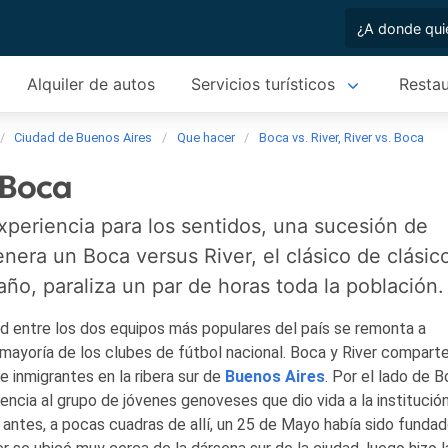
Alquiler de autos
Servicios turísticos
Restau
Ciudad de Buenos Aires
Que hacer
Boca vs. River, River vs. Boca
. Boca
periencia para los sentidos, una sucesión de
nera un Boca versus River, el clásico de clásic
año, paraliza un par de horas toda la población.
dad entre los dos equipos más populares del país se remonta a
mayoría de los clubes de fútbol nacional. Boca y River compart
 inmigrantes en la ribera sur de
Buenos Aires
. Por el lado de B
ncia al grupo de jóvenes genoveses que dio vida a la institución
 antes, a pocas cuadras de allí, un 25 de Mayo había sido fundad