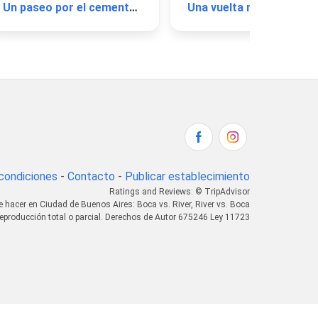
Un paseo por el cementerio de la Recoleta
Una vuelt
condiciones
-
Contacto
-
Publicar establecimiento
Ratings and Reviews: © TripAdvisor
e hacer en Ciudad de Buenos Aires: Boca vs. River, River vs. Boca
eproducción total o parcial. Derechos de Autor 675246 Ley 11723