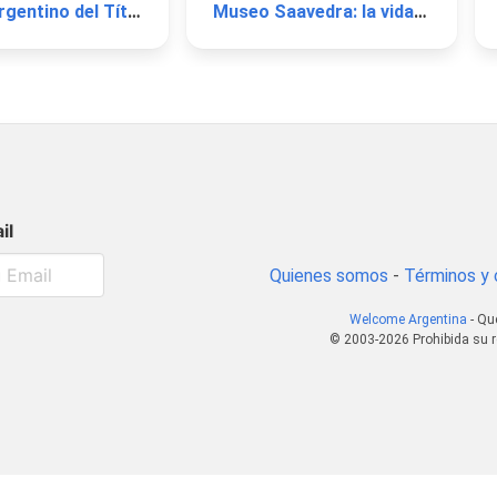
Museo Argentino del Títere
Museo Saavedra: la vida íntima del pasado
il
Quienes somos
-
Términos y 
Welcome Argentina
- Qu
© 2003-2026 Prohibida su r