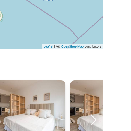
Leaflet
| Â©
OpenStreetMap
contributors