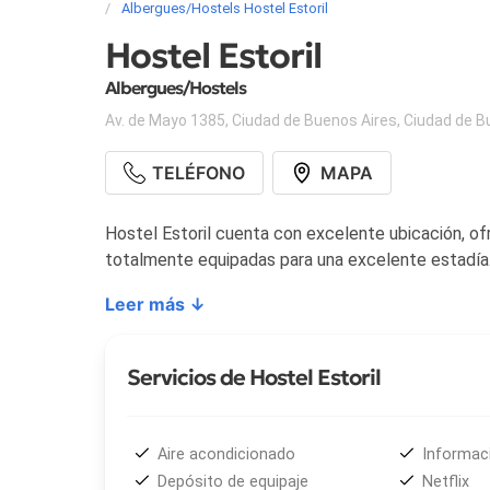
Albergues/Hostels Hostel Estoril
Hostel Estoril
Albergues/Hostels
Av. de Mayo 1385
,
Ciudad de Buenos Aires
,
Ciudad de B
TELÉFONO
MAPA
Hostel Estoril cuenta con excelente ubicación, of
totalmente equipadas para una excelente estadía
Leer más ↓
Servicios de Hostel Estoril
Aire acondicionado
Informaci
Depósito de equipaje
Netflix