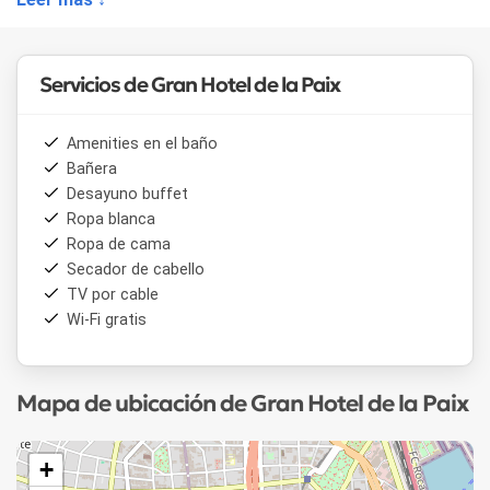
información turística. El hotel se encuentra adaptado para
personas con movilidad reducida.
Servicios de Gran Hotel de la Paix
Amenities en el baño
Bañera
Desayuno buffet
Ropa blanca
Ropa de cama
Secador de cabello
TV por cable
Wi-Fi gratis
Mapa de ubicación de Gran Hotel de la Paix
+