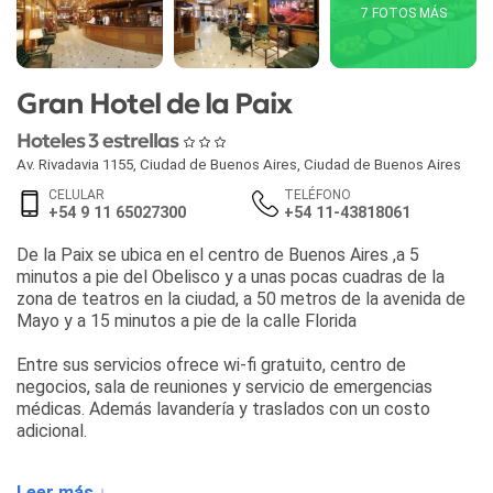
7 FOTOS MÁS
Gran Hotel de la Paix
Hoteles 3 estrellas
Av. Rivadavia 1155
,
Ciudad de Buenos Aires
,
Ciudad de Buenos Aires
CELULAR
TELÉFONO
+54 9 11 65027300
+54 11-43818061
De la Paix se ubica en el centro de Buenos Aires ,a 5
minutos a pie del Obelisco y a unas pocas cuadras de la
zona de teatros en la ciudad, a 50 metros de la avenida de
Mayo y a 15 minutos a pie de la calle Florida
Entre sus servicios ofrece wi-fi gratuito, centro de
negocios, sala de reuniones y servicio de emergencias
médicas. Además lavandería y traslados con un costo
adicional.
La recepción esta disponible las 24 hs, donde le brindaran
Leer más ↓