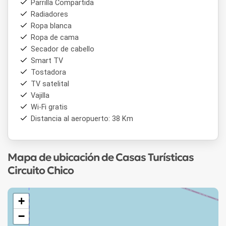
Parrilla Compartida
Hermoso Loft para 2/3 personas
Radiadores
Ropa blanca
Planta Baja: Cocina-comedor y living integrados, Toilette.
Ropa de cama
Planta Alta: Ambiente integrado con cama de dos plazas,
Secador de cabello
una cama individual y el baño principal.
Smart TV
Tostadora
Las Casas Turísticas Circuito Chico les ofrecen una
TV satelital
experiencia única en contacto con la naturaleza, donde el
Vajilla
confort y la tranquilidad son protagonistas. Nuestra
Wi-Fi gratis
ubicación estratégica les permitirá disfrutar de caminatas
escénicas, playas serenas y una rica oferta gastronómica
Distancia al aeropuerto: 38 Km
sin alejarse demasiado de su refugio.
Mapa de ubicación de Casas Turísticas
Circuito Chico
+
−