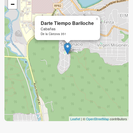
−
×
Darte Tiempo Bariloche
Cabañas
De la Càrcova 351
Leaflet
| ©
OpenStreetMap
contributors