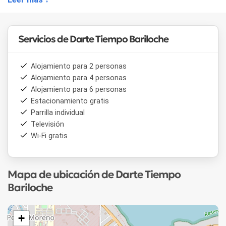
baño principal.
Jardín de uso exclusivo y parrilla.
Unidad N°4 : Capacidad 2/3 personas. Distribuida en una
Servicios de Darte Tiempo Bariloche
sola planta, cuenta con Living/comedor, cocina con barra, 1
dormitorio, escritorio y baño.
Jardín de uso exclusivo y parrilla.
Alojamiento para 2 personas
Alojamiento para 4 personas
Unidad N° 5: Capacidad 2/3 personas, Cuenta con
Alojamiento para 6 personas
Living/comedor, cocina con barra, 1 dormitorio, escritorio y
Estacionamiento gratis
baño. Balcón terraza con parrilla.
Parrilla individual
Dispone de Espacio para estacionar dentro del condominio.
Televisión
(portón eléctrico) y cámaras de seguridad.
Wi-Fi gratis
Mapa de ubicación de Darte Tiempo
Bariloche
+