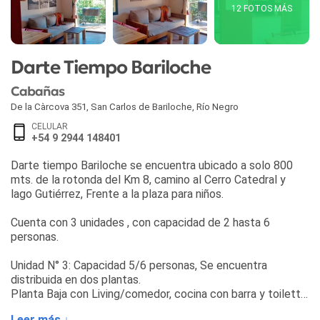
12 FOTOS MÁS
Darte Tiempo Bariloche
Cabañas
De la Càrcova 351
,
San Carlos de Bariloche
,
Río Negro
CELULAR
+54 9 2944 148401
Darte tiempo Bariloche se encuentra ubicado a solo 800
mts. de la rotonda del Km 8, camino al Cerro Catedral y
lago Gutiérrez, Frente a la plaza para niños.
Cuenta con 3 unidades , con capacidad de 2 hasta 6
personas.
Unidad N° 3: Capacidad 5/6 personas, Se encuentra
distribuida en dos plantas.
Planta Baja con Living/comedor, cocina con barra y toilette
de recepción. Planta alta con 2 dormitorios con placard y
Leer más ↓